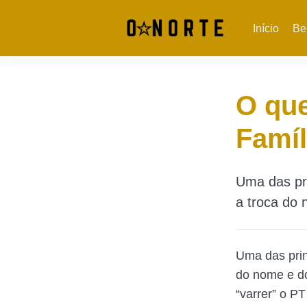
Início
Be
O qu
Famíl
Uma das pr
a troca do 
Uma das prin
do nome e do
“varrer” o PT