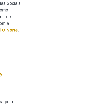
ias Sociais
Como
rtir de
com a
l O Norte
.
e
ra pelo