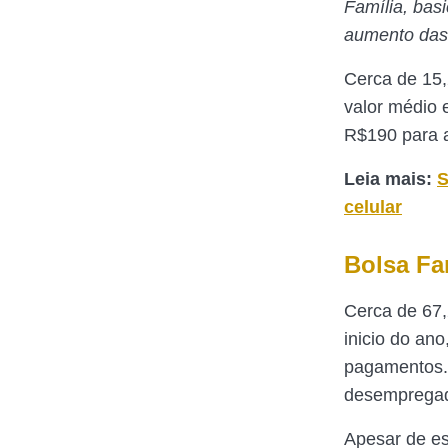
Família, bas
aumento das 
Cerca de 15,
valor médio 
R$190 para a
Leia mais:
S
celular
Bolsa Fa
Cerca de 67,
inicio do an
pagamentos. 
desemprega
Apesar de es