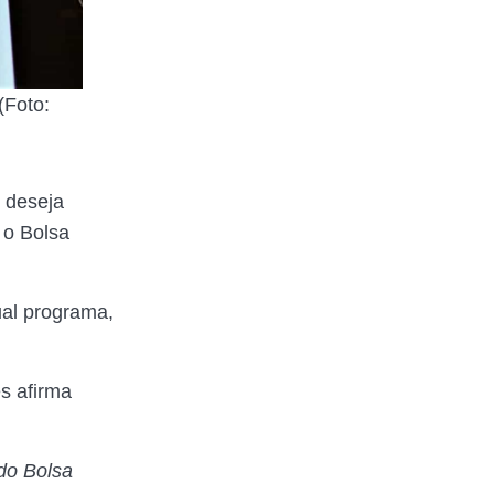
(Foto:
e deseja
 o Bolsa
ual programa,
s afirma
do Bolsa