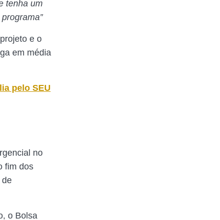
ue tenha um
o programa”
projeto e o
paga em média
ia pelo SEU
rgencial no
o fim dos
 de
o, o Bolsa