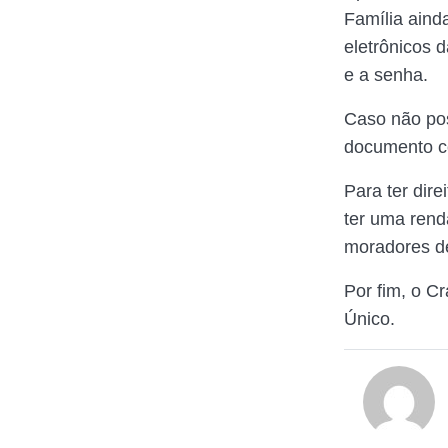
Família aind
eletrônicos 
e a senha.
Caso não pos
documento co
Para ter dire
ter uma rend
moradores d
Por fim, o C
Único.