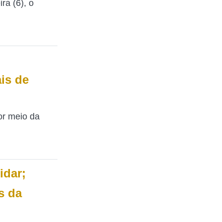
ra (6), o
ais de
or meio da
idar;
s da