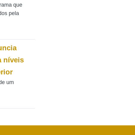
grama que
dos pela
uncia
 níveis
rior
 de um