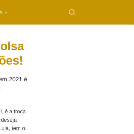
e
olsa
ões!
 em 2021 é
.
1 é a troca
 deseja
Lula, tem o