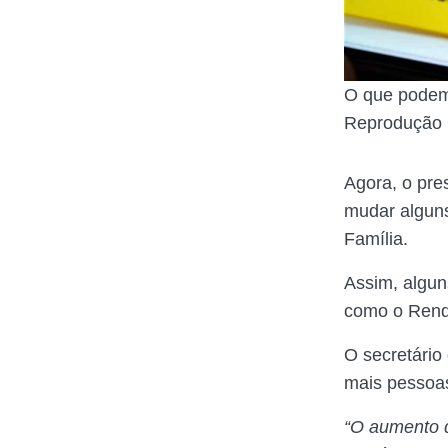
O que podemo
Reprodução 
Agora, o pre
mudar alguns
Família.
Assim, algun
como o Rend
O secretário
mais pessoas
“O aumento q