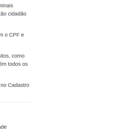
minais
tão cidadão
m o CPF e
sitos, como
bém todos os
o no Cadastro
ade