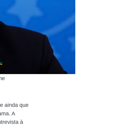
me
se ainda que
ama. A
trevista à