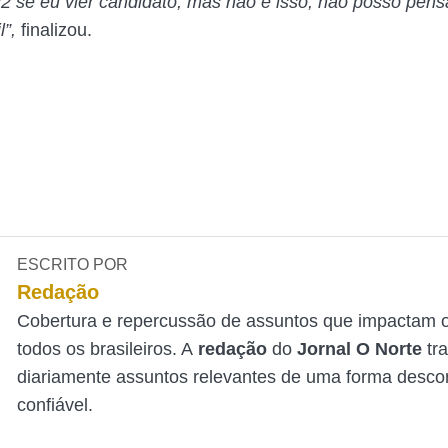
 se eu vier candidato, mas não é isso, não posso pen
”,
finalizou.
ESCRITO POR
Redação
Cobertura e repercussão de assuntos que impactam o
todos os brasileiros. A
redação
do
Jornal O Norte
tr
diariamente assuntos relevantes de uma forma desco
confiável.