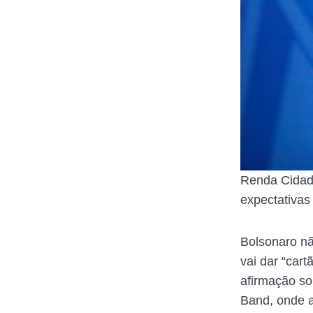
Renda Cidadã
expectativa
Bolsonaro nã
vai dar “car
afirmação so
Band, onde a