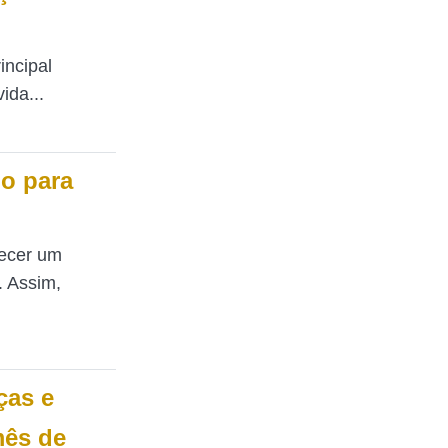
incipal
ida...
io para
recer um
. Assim,
ças e
mês de