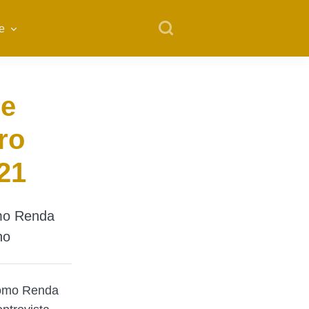
e
 e
ro
21
omo Renda
no
 como Renda