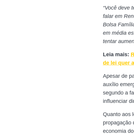
“Você deve 
falar em Ren
Bolsa Famíli
em média est
tentar aumen
Leia mais:
R
de lei quer
Apesar de p
auxílio emerg
segundo a fa
influenciar d
Quanto aos l
propagação d
economia do 