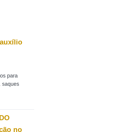
auxílio
o
dos para
, saques
UDO
ição no