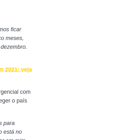
mos ficar
nco meses,
 dezembro.
m 2021; veja
rgencial com
eger o país
s para
o está no