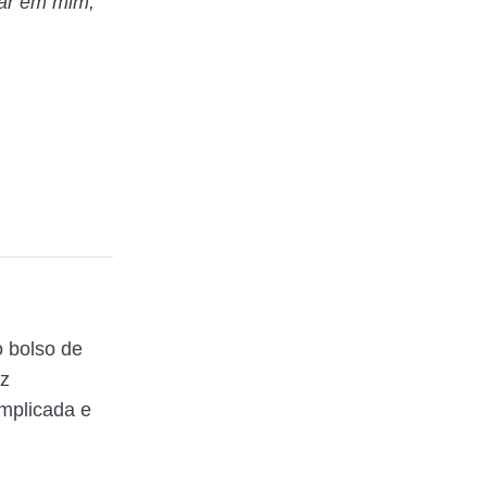
sar em mim,
 bolso de
az
mplicada e