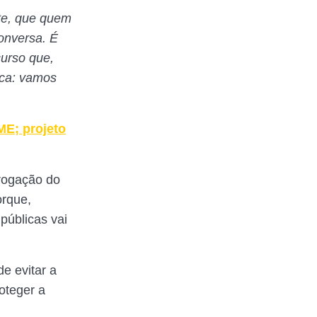
te, que quem
onversa. É
urso que,
ica: vamos
ME; projeto
rogação do
orque,
públicas vai
e evitar a
oteger a