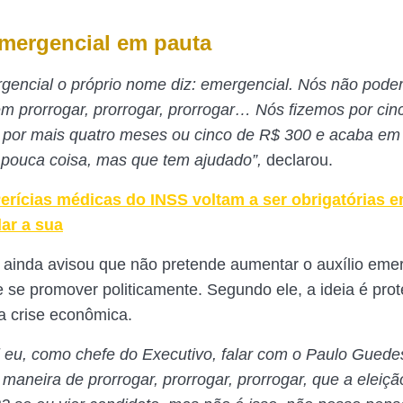
emergencial em pauta
rgencial o próprio nome diz: emergencial. Nós não pode
em prorrogar, prorrogar, prorrogar… Nós fizemos por ci
 por mais quatro meses ou cinco de R$ 300 e acaba em
 pouca coisa, mas que tem ajudado”,
declarou.
erícias médicas do INSS voltam a ser obrigatórias e
ar a sua
 ainda avisou que não pretende aumentar o auxílio eme
e se promover politicamente. Segundo ele, a ideia é prot
a crise econômica.
il eu, como chefe do Executivo, falar com o Paulo Guede
maneira de prorrogar, prorrogar, prorrogar, que a eleiçã