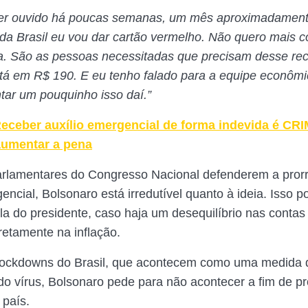
ter ouvido há poucas semanas, um mês aproximadamen
da Brasil eu vou dar cartão vermelho. Não quero mais c
a. São as pessoas necessitadas que precisam desse rec
á em R$ 190. E eu tenho falado para a equipe econôm
tar um pouquinho isso daí.”
eceber auxílio emergencial de forma indevida é CRI
 aumentar a pena
arlamentares do Congresso Nacional defenderem a pror
encial, Bolsonaro está irredutível quanto à ideia. Isso p
la do presidente, caso haja um desequilíbrio nas contas 
iretamente na inflação.
ockdowns do Brasil, que acontecem como uma medida d
o vírus, Bolsonaro pede para não acontecer a fim de pr
país.