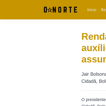
Início
Be
Renda
auxíl
assum
Jair Bolso
Cidadã, Bol
O presidente