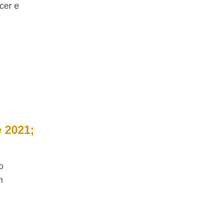
cer e
e 2021;
o
m