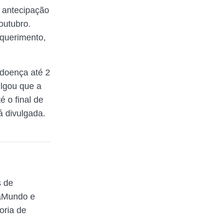
a antecipação
outubro.
equerimento,
-doença até 2
ulgou que a
 o final de
á divulgada.
s de
raMundo e
oria de