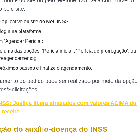
 nome do site ou pelo telefone 135. Veja como fazer o
pelo site:
 aplicativo ou site do Meu INSS;
login na plataforma;
m ‘Agendar Perícia’;
 uma das opções: ‘Perícia inicial’; ‘Perícia de prorrogação’; o
 (reagendamento);
próximos passos e finalize o agendamento.
mento do pedido pode ser realizado por meio da opçã
s/Solicitações’
NSS: Justiça libera atrasados com valores ACIMA do
 recebe
ção do auxílio-doença do INSS