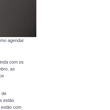
como agendar
inda com os
mbro, as
os
l de
s estão
1 estão com