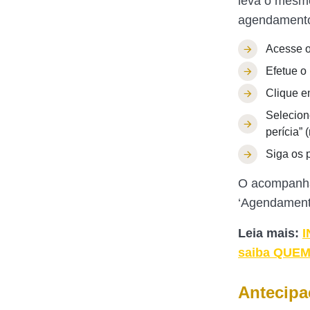
leva o mesmo
agendamento 
Acesse o
Efetue o 
Clique e
Selecione
perícia”
Siga os 
O acompanha
‘Agendamento
Leia mais:
I
saiba QUEM
Antecipa