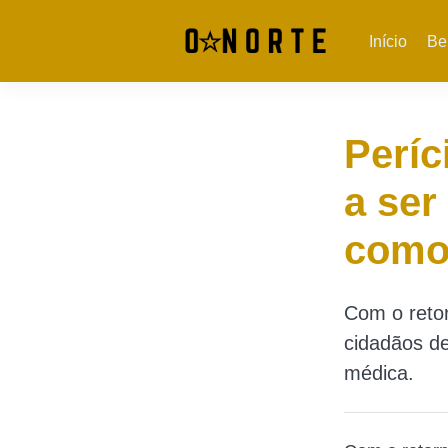
Início
Be
Períc
a ser
como
Com o reto
cidadãos d
médica.