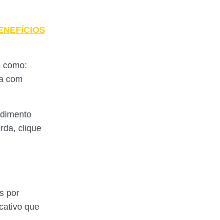
BENEFÍCIOS
s como:
oa com
ndimento
rda, clique
s por
cativo que