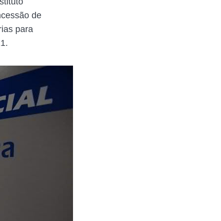
tituto
oncessão de
rias para
1.