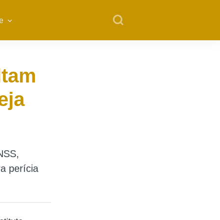
e
ltam
eja
INSS,
a perícia