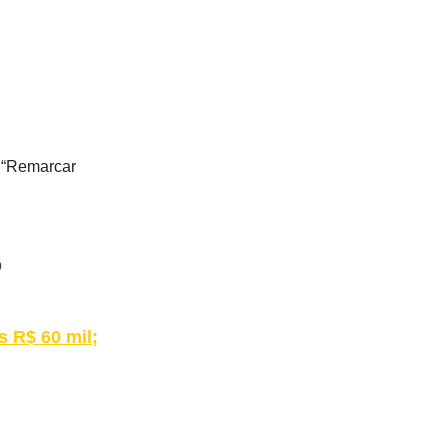
u “Remarcar
o
s R$ 60 mil;