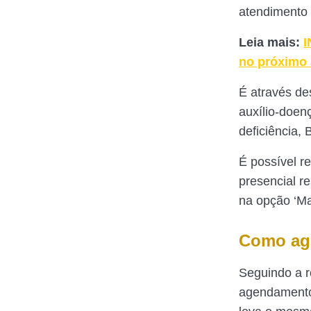
atendimento p
Leia mais:
I
no próximo
É através de
auxílio-doen
deficiência,
É possível r
presencial r
na opção ‘Ma
Como ag
Seguindo a r
agendamento