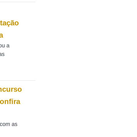
ntação
a
ou a
as
oncurso
onfira
 com as