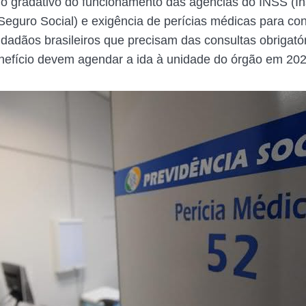
o gradativo do funcionamento das agências do INSS (Ins
Seguro Social) e exigência de perícias médicas para c
cidadãos brasileiros que precisam das consultas obrigató
nefício devem agendar a ida à unidade do órgão em 202