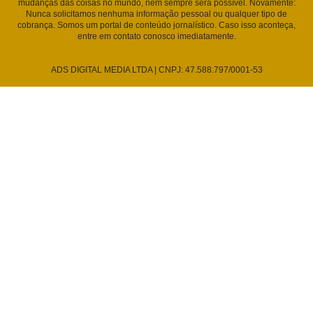
mudanças das coisas no mundo, nem sempre será possível. Novamente:
Nunca solicitamos nenhuma informação pessoal ou qualquer tipo de
cobrança. Somos um portal de conteúdo jornalístico. Caso isso aconteça,
entre em contato conosco imediatamente.
ADS DIGITAL MEDIA LTDA | CNPJ: 47.588.797/0001-53