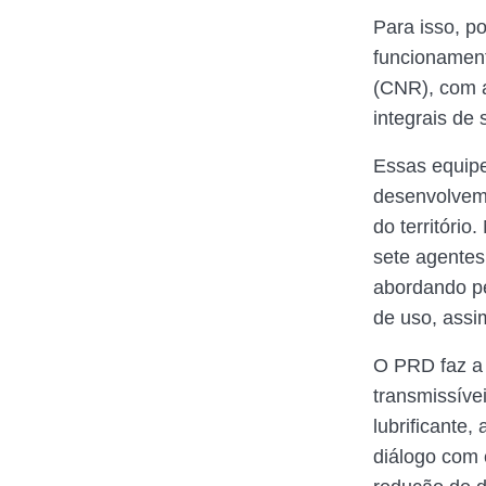
Para isso, p
funcionamen
(CNR), com a
integrais de
Essas equipe
desenvolvem
do territóri
sete agentes
abordando pe
de uso, assi
O PRD faz a 
transmissíve
lubrificante,
diálogo com 