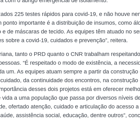
eja com o abrigo emergencial de isolamento.
zados 225 testes rápidos para covid-19, e não houve n
 ponto importante é a distribuição de insumos, como álc
o e de máscaras de tecido. As equipes têm atuado no se
es sobre a covid-19, cuidados e prevenção”, reitera.
iana, tanto o PRD quanto o CNR trabalham respeitand
pessoas. “É respeitado o modo de existência, a necessi
a um. As equipes atuam sempre a partir da construção 
cuidado, da continuidade dos encontros, na construção
importância desses dois projetos está em oferecer melh
 vida a uma população que passa por diversos níveis d
ade, ofertado atenção, cuidado e articulação do acesso a
aúde, assistência social, educação, dentre outros”, conc