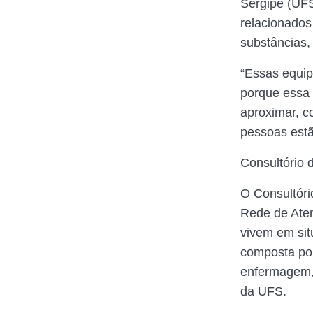
Sergipe (UFS
relacionados
substâncias,
“Essas equip
porque essa 
aproximar, c
pessoas estã
Consultório 
O Consultóri
Rede de Aten
vivem em sit
composta por
enfermagem,
da UFS.