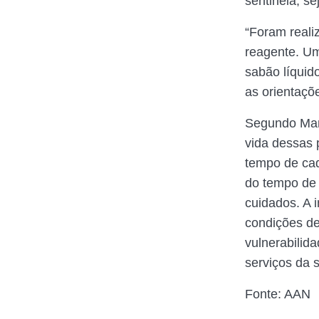
sentinela, s
“Foram reali
reagente. Um
sabão líquid
as orientaçõ
Segundo Mar
vida dessas 
tempo de cad
do tempo de 
cuidados. A 
condições de
vulnerabilid
serviços da s
Fonte: AAN