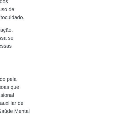
ados
uso de
utocuidado.
lação,
ssa se
essas
ído pela
ssoas que
sional
auxiliar de
Saúde Mental