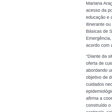
Mariana Arag
acesso da po
educação e a
itinerante o
Básicas de S
Emergência, 
acordo com a
“Diante da s
oferta de cu
abordando u
objetivo de d
cuidados ne
epidemiológi
afirma a coo
construído o