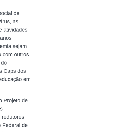
ocial de
írus, as
e atividades
danos
demia sejam
o com outros
 do
os Caps dos
e educação em
o Projeto de
os
s redutores
e Federal de