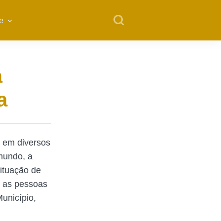
e
à
a
s em diversos
mundo, a
situação de
o as pessoas
unicípio,