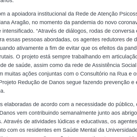
danos.
m a apoiadora institucional da Rede de Atenção Psicoss
iana Aragão, no momento da pandemia do novo coronav
 intensificado. “Através de diálogos, rodas de conversa 
ra essas pessoas abordadas, os agentes redutores de 
uando ativamente a fim de evitar que os efeitos da pan
rutais. O projeto está sempre trabalhando em articulaçã
ede de saúde, assim como da rede de Assistência Social
m muitas ações conjuntas com o Consultório na Rua e 
 o Projeto Redução de Danos segue fazendo prevenção 
a.
s elaboradas de acordo com a necessidade do público, 
Danos vem contribuindo semanalmente junto aos abrig
. Através de atividades lúdicas e educativas, os agente
nto com os residentes em Saúde Mental da Universidad