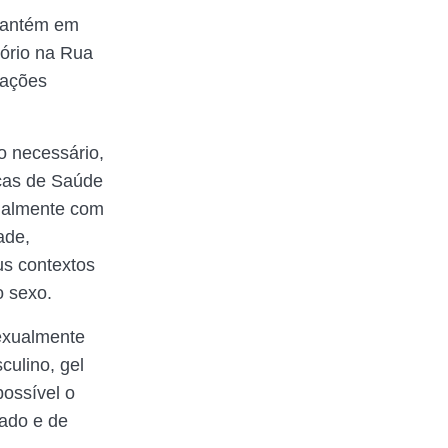
 mantém em
ório na Rua
 ações
o necessário,
cas de Saúde
tualmente com
ade,
us contextos
o sexo.
sexualmente
culino, gel
possível o
dado e de