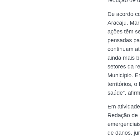
redução de 
De acordo co
Aracaju, Mar
ações têm se
pensadas pa
continuam at
ainda mais b
setores da r
Município. E
territórios,
saúde”, afirm
Em atividade
Redação de 
emergenciais
de danos, ju