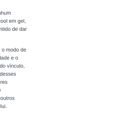
enhum
ool em gel,
ntido de dar
o o modo de
dade e o
do vínculo,
 desses
ores
e
 outros
lui.