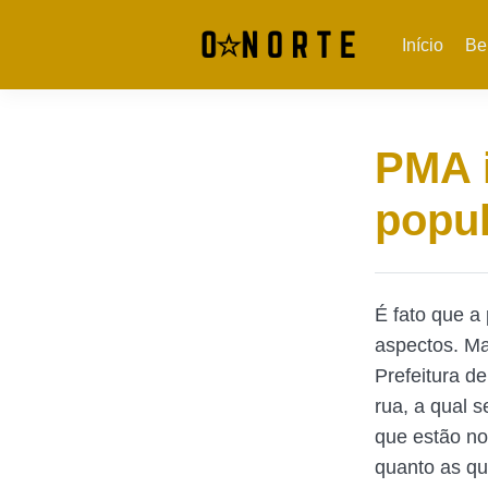
Início
Be
PMA i
popul
É fato que a
aspectos. Ma
Prefeitura d
rua, a qual 
que estão no
quanto as qu