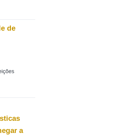
de de
eições
sticas
hegar a