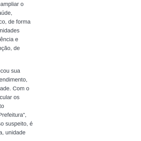
ampliar o
aúde,
co, de forma
Unidades
ência e
nção, de
icou sua
tendimento,
dade. Com o
cular os
to
refeitura”,
o suspeito, é
a, unidade