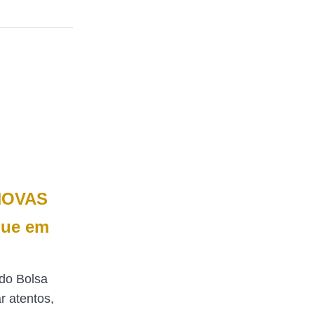
 NOVAS
que em
do Bolsa
r atentos,