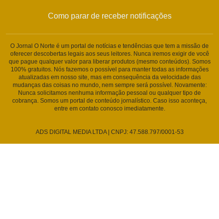
Como parar de receber notificações
O Jornal O Norte é um portal de notícias e tendências que tem a missão de
oferecer descobertas legais aos seus leitores. Nunca iremos exigir de você
que pague qualquer valor para liberar produtos (mesmo conteúdos). Somos
100% gratuitos. Nós fazemos o possível para manter todas as informações
atualizadas em nosso site, mas em consequência da velocidade das
mudanças das coisas no mundo, nem sempre será possível. Novamente:
Nunca solicitamos nenhuma informação pessoal ou qualquer tipo de
cobrança. Somos um portal de conteúdo jornalístico. Caso isso aconteça,
entre em contato conosco imediatamente.
ADS DIGITAL MEDIA LTDA | CNPJ: 47.588.797/0001-53