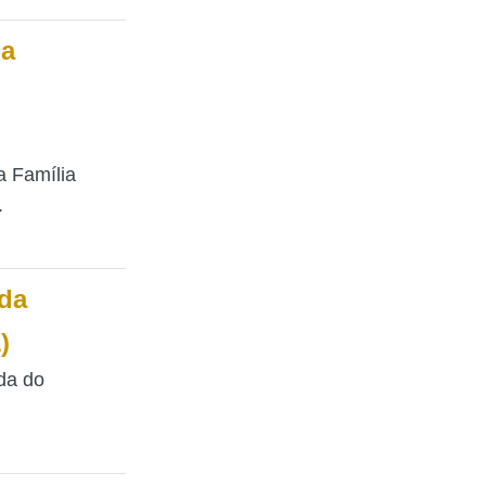
ia
a Família
.
ida
)
da do