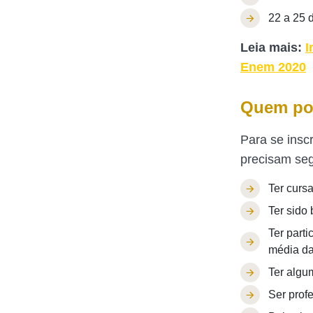
22 a 25 
Leia mais:
I
Enem 2020
Quem pod
Para se insc
precisam segu
Ter curs
Ter sido 
Ter part
média da
Ter algu
Ser prof