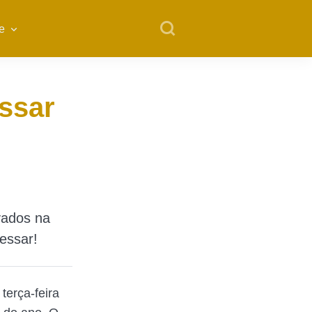
e
ssar
ovados na
essar!
 terça-feira