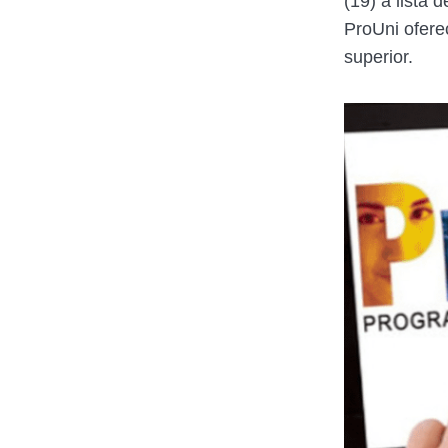
(19) à lista d
ProUni oferec
superior.