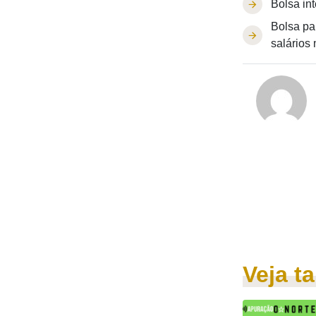
Bolsa int
Bolsa pa
salários
Veja 