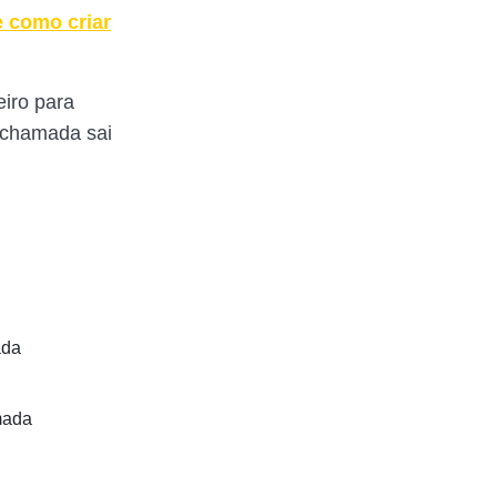
e como criar
eiro para
a chamada sai
ada
mada