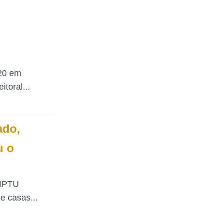
020 em
itoral...
ado,
u o
 IPTU
e casas...