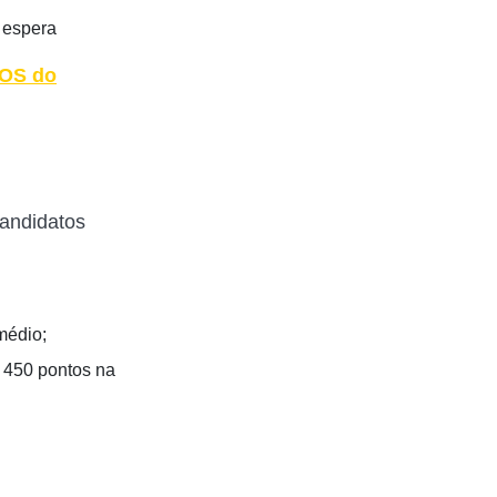
 espera
DOS do
candidatos
médio;
, 450 pontos na