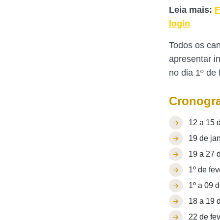
Leia mais:
F
login
Todos os can
apresentar i
no dia 1º de 
Cronogr
12 a 15 
19 de ja
19 a 27 
1º de fe
1º a 09 
18 a 19 d
22 de fe