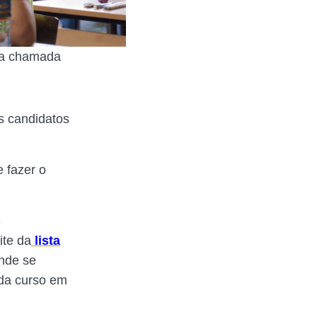
ra chamada
os candidatos
 fazer o
-
ite da
lista
onde se
ada curso em