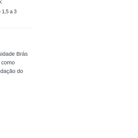
o;
 1,5 a 3
sidade Brás
a como
redação do