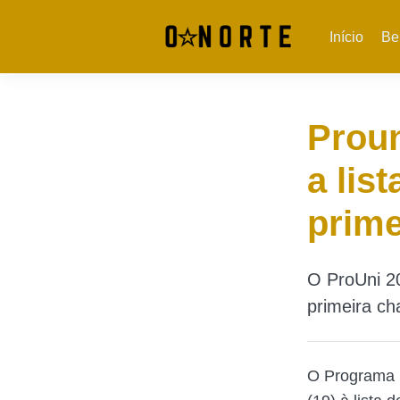
Início
Be
Proun
a li
prim
O ProUni 20
primeira c
O Programa 