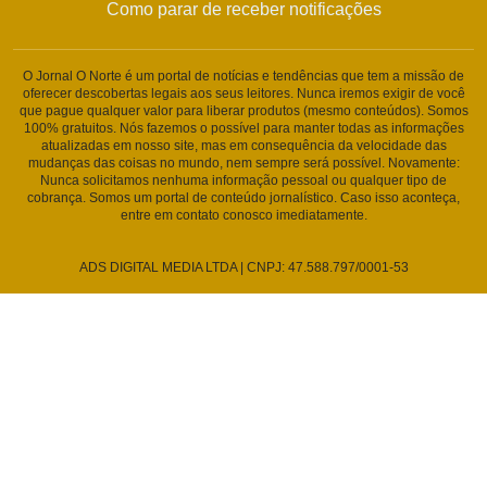
Como parar de receber notificações
O Jornal O Norte é um portal de notícias e tendências que tem a missão de
oferecer descobertas legais aos seus leitores. Nunca iremos exigir de você
que pague qualquer valor para liberar produtos (mesmo conteúdos). Somos
100% gratuitos. Nós fazemos o possível para manter todas as informações
atualizadas em nosso site, mas em consequência da velocidade das
mudanças das coisas no mundo, nem sempre será possível. Novamente:
Nunca solicitamos nenhuma informação pessoal ou qualquer tipo de
cobrança. Somos um portal de conteúdo jornalístico. Caso isso aconteça,
entre em contato conosco imediatamente.
ADS DIGITAL MEDIA LTDA | CNPJ: 47.588.797/0001-53