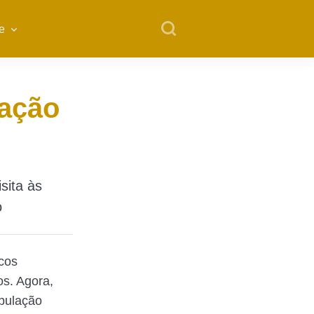
e
tação
sita às
o
cos
os. Agora,
opulação