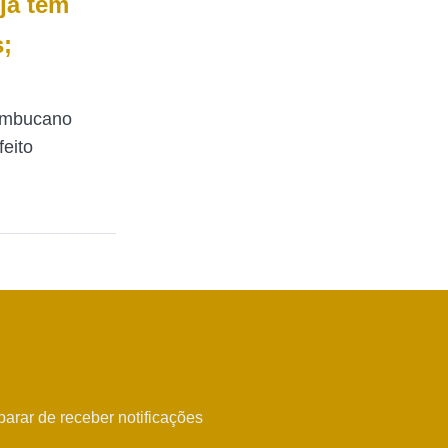
já tem
;
nambucano
feito
arar de receber notificações