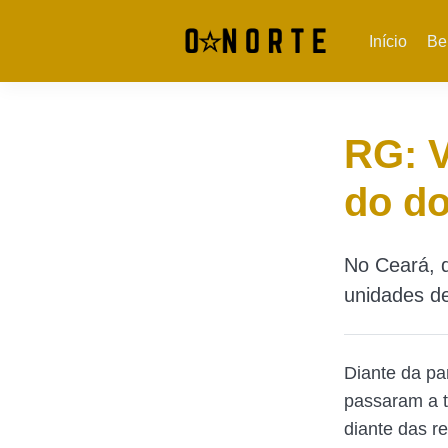
Início
Be
RG: V
do d
No Ceará, q
unidades d
Diante da pa
passaram a t
diante das r