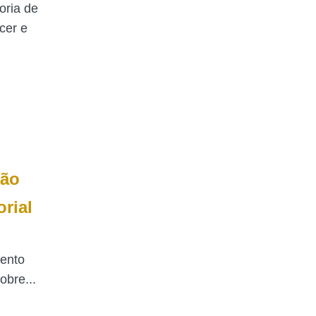
oria de
cer e
não
rial
mento
obre...