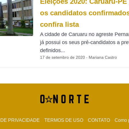
Eleições 2020: Caruaru-PE 
os candidatos confirmados
confira lista
A cidade de Caruaru no agreste Per
já possui os seus pré-candidatos a pre
definidos...
17 de setembro de 2020 - Mariana Castro
 DE PRIVACIDADE
TERMOS DE USO
CONTATO
Como p