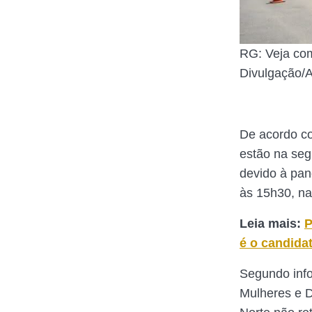
RG: Veja com
Divulgação/
De acordo co
estão na seg
devido à pan
às 15h30, na
Leia mais:
P
é o candida
Segundo info
Mulheres e D