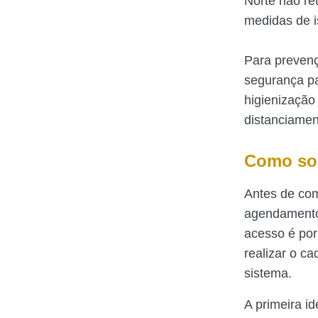
Norte não re
medidas de i
Para prevenç
segurança pa
higienização
distanciamen
Como sol
Antes de com
agendamento
acesso é po
realizar o c
sistema.
A primeira id