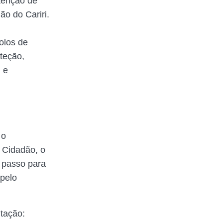
tenção de
ão do Cariri.
olos de
teção,
 e
 o
o Cidadão, o
a passo para
 pelo
itação: