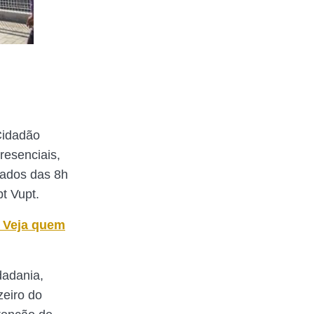
Cidadão
resenciais,
zados das 8h
t Vupt.
: Veja quem
dadania,
zeiro do