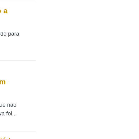
 a
ade para
em
que não
 foi...