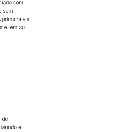
rciado com
 e sem
primeira via
t e, em 30
s de
raMundo e