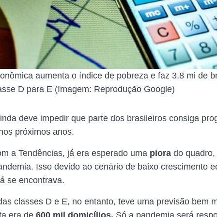
nômica aumenta o índice de pobreza e faz 3,8 mi de br
lasse D para E (Imagem: Reprodução Google)
inda deve impedir que parte dos brasileiros consiga prog
nos próximos anos.
om a Tendências, já era esperado uma
piora
do quadro,
ndemia. Isso devido ao cenário de baixo crescimento 
 já se encontrava.
as classes D e E, no entanto, teve uma previsão bem m
ta era de
600 mil domicílios.
Só a pandemia será respo