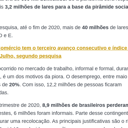
is
3,2 milhões de lares para a base da pirâmide socia
squisa, até o fim de 2020, mais de
40 milhões
de lares
D e E.
omércio tem o terceiro avanço consecutivo e índic
Julho, segundo pesquisa
corrido no mercado de trabalho, informal e formal, dura
 é um dos motivos da piora. O desemprego, entre maio 
s de
20%
. Com isso, 12,2 milhões de pessoas ficaram
das.
rimestre de 2020,
8,9 milhões de brasileiros perdera
estes, 6 milhões foram informais. Parte desse contingen
urar uma recolocação. As principais justificativas são o 