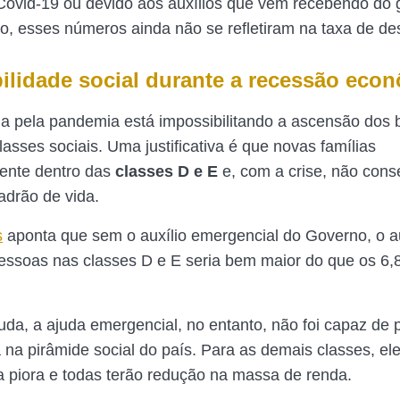
Covid-19 ou devido aos auxílios que vem recebendo do 
o, esses números ainda não se refletiram na taxa de d
lidade social durante a recessão eco
da pela pandemia está impossibilitando a ascensão dos b
asses sociais. Uma justificativa é que novas famílias
ente dentro das
classes D e E
e, com a crise, não con
adrão de vida.
s
aponta que sem o auxílio emergencial do Governo, o 
ssoas nas classes D e E seria bem maior do que os 6
uda, a ajuda emergencial, no entanto, não foi capaz de
na pirâmide social do país. Para as demais classes, el
a piora e todas terão redução na massa de renda.