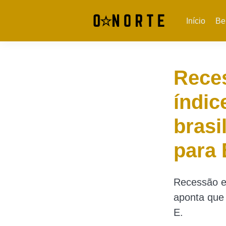
Início
Be
Rece
índic
brasi
para 
Recessão ec
aponta que 
E.