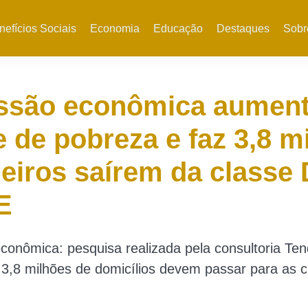
nefícios Sociais
Economia
Educação
Destaques
Sobr
ssão econômica aument
e de pobreza e faz 3,8 m
leiros saírem da classe 
E
onômica: pesquisa realizada pela consultoria Te
3,8 milhões de domicílios devem passar para as c