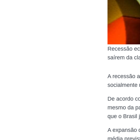
Recessão eco
saírem da c
A recessão a
socialmente 
De acordo c
mesmo da pa
que o Brasil
A expansão d
média previs