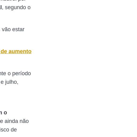
l
, segundo o
 vão estar
e de aumento
nte o período
e julho,
m o
te ainda não
risco de