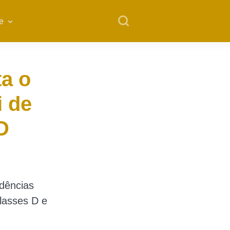
e
a o
i de
D
ndências
lasses D e