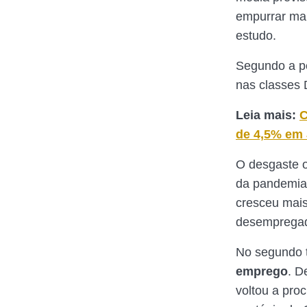
empurrar ma
estudo.
Segundo a pe
nas classes 
Leia mais:
C
de 4,5% em 
O desgaste o
da pandemia,
cresceu mai
desemprega
No segundo t
emprego
. D
voltou a proc