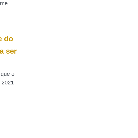
rme
e do
a ser
 que o
e 2021