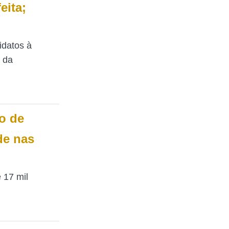
eita;
idatos à
o da
o de
de nas
 17 mil