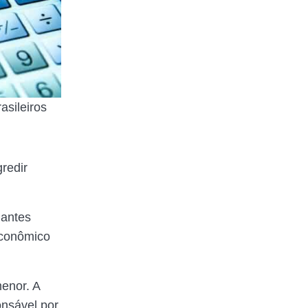
asileiros
redir
 antes
econômico
enor. A
nsável por