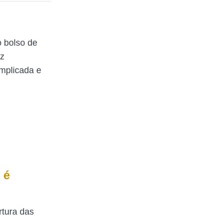
 bolso de
az
mplicada e
 é
rtura das