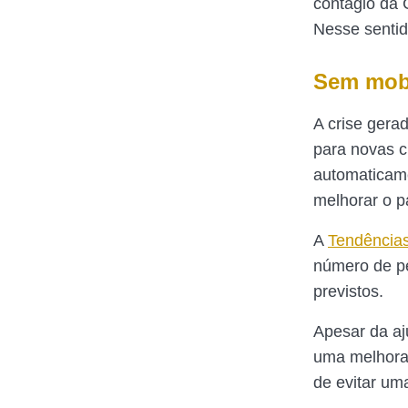
contágio da 
Nesse sentid
Sem mobi
A crise gera
para novas cl
automaticam
melhorar o p
A
Tendência
número de pe
previstos.
Apesar da aj
uma melhora 
de evitar um