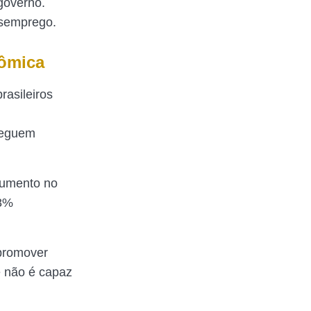
governo.
esemprego.
nômica
rasileiros
seguem
aumento no
,8%
 promover
e não é capaz