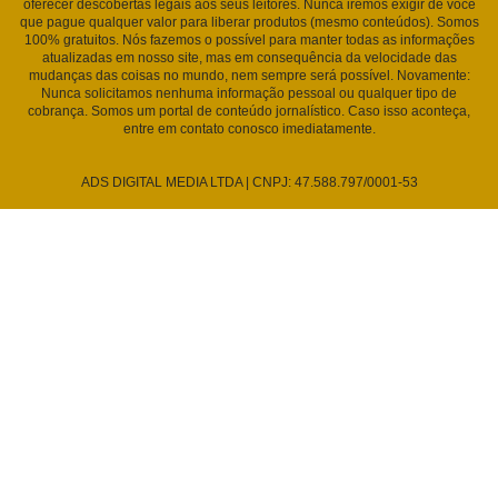
oferecer descobertas legais aos seus leitores. Nunca iremos exigir de você
que pague qualquer valor para liberar produtos (mesmo conteúdos). Somos
100% gratuitos. Nós fazemos o possível para manter todas as informações
atualizadas em nosso site, mas em consequência da velocidade das
mudanças das coisas no mundo, nem sempre será possível. Novamente:
Nunca solicitamos nenhuma informação pessoal ou qualquer tipo de
cobrança. Somos um portal de conteúdo jornalístico. Caso isso aconteça,
entre em contato conosco imediatamente.
ADS DIGITAL MEDIA LTDA | CNPJ: 47.588.797/0001-53