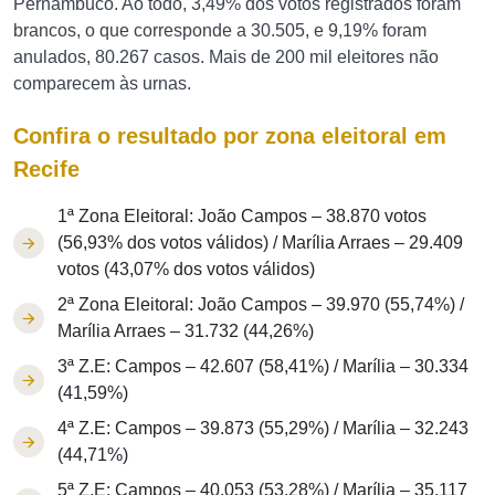
Pernambuco. Ao todo, 3,49% dos votos registrados foram
brancos, o que corresponde a 30.505, e 9,19% foram
anulados, 80.267 casos. Mais de 200 mil eleitores não
comparecem às urnas.
Confira o resultado por zona eleitoral em
Recife
1ª Zona Eleitoral: João Campos – 38.870 votos
(56,93% dos votos válidos) / Marília Arraes – 29.409
votos (43,07% dos votos válidos)
2ª Zona Eleitoral: João Campos – 39.970 (55,74%) /
Marília Arraes – 31.732 (44,26%)
3ª Z.E: Campos – 42.607 (58,41%) / Marília – 30.334
(41,59%)
4ª Z.E: Campos – 39.873 (55,29%) / Marília – 32.243
(44,71%)
5ª Z.E: Campos – 40.053 (53,28%) / Marília – 35.117