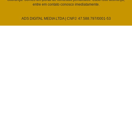
entre em contato conosco imediatamente.
ADS DIGITAL MEDIA LTDA | CNPJ: 47.588.797/0001-53