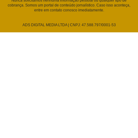
Nunca solicitamos nenhuma informação pessoal ou qualquer tipo de
cobrança. Somos um portal de conteúdo jornalístico. Caso isso aconteça,
entre em contato conosco imediatamente.
ADS DIGITAL MEDIA LTDA | CNPJ: 47.588.797/0001-53