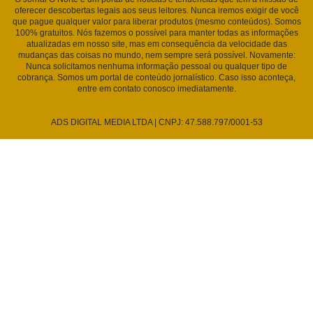
oferecer descobertas legais aos seus leitores. Nunca iremos exigir de você
que pague qualquer valor para liberar produtos (mesmo conteúdos). Somos
100% gratuitos. Nós fazemos o possível para manter todas as informações
atualizadas em nosso site, mas em consequência da velocidade das
mudanças das coisas no mundo, nem sempre será possível. Novamente:
Nunca solicitamos nenhuma informação pessoal ou qualquer tipo de
cobrança. Somos um portal de conteúdo jornalístico. Caso isso aconteça,
entre em contato conosco imediatamente.
ADS DIGITAL MEDIA LTDA | CNPJ: 47.588.797/0001-53