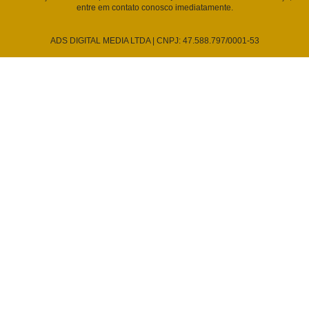
entre em contato conosco imediatamente.
ADS DIGITAL MEDIA LTDA | CNPJ: 47.588.797/0001-53