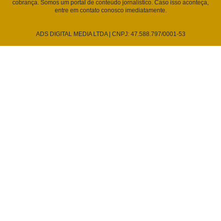
cobrança. Somos um portal de conteúdo jornalístico. Caso isso aconteça,
entre em contato conosco imediatamente.
ADS DIGITAL MEDIA LTDA | CNPJ: 47.588.797/0001-53