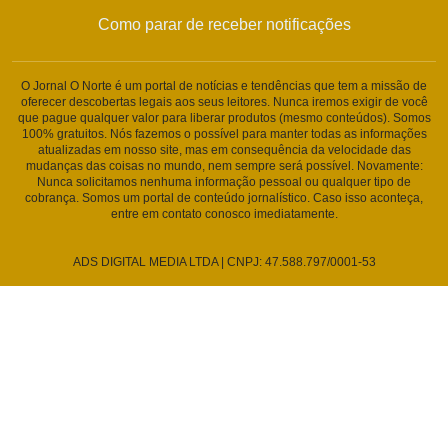
Como parar de receber notificações
O Jornal O Norte é um portal de notícias e tendências que tem a missão de
oferecer descobertas legais aos seus leitores. Nunca iremos exigir de você
que pague qualquer valor para liberar produtos (mesmo conteúdos). Somos
100% gratuitos. Nós fazemos o possível para manter todas as informações
atualizadas em nosso site, mas em consequência da velocidade das
mudanças das coisas no mundo, nem sempre será possível. Novamente:
Nunca solicitamos nenhuma informação pessoal ou qualquer tipo de
cobrança. Somos um portal de conteúdo jornalístico. Caso isso aconteça,
entre em contato conosco imediatamente.
ADS DIGITAL MEDIA LTDA | CNPJ: 47.588.797/0001-53