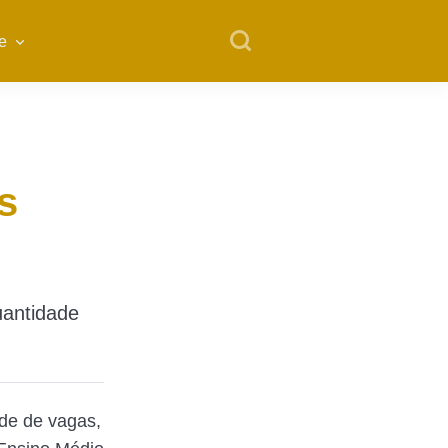
e
s
uantidade
ade de vagas,