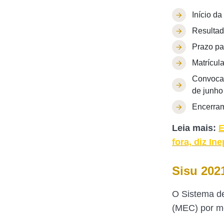
Início d
Resultad
Prazo par
Matrícul
Convocaç
de junho
Encerram
Leia mais:
E
fora, diz Ine
Sisu 202
O Sistema de
(MEC) por m