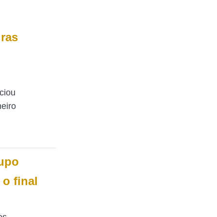
gras
ciou
eiro
rupo
 o final