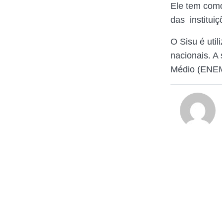
Ele tem como
das instituiç
O Sisu é util
nacionais. A
Médio (ENE