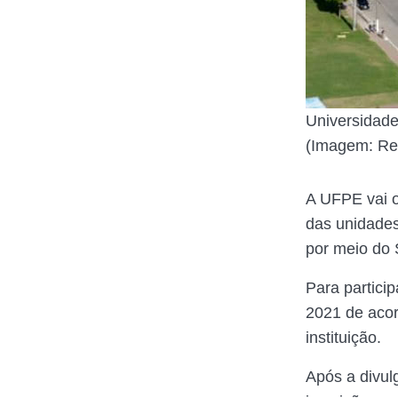
Universidade
(Imagem: Re
A UFPE vai o
das unidades
por meio do 
Para partici
2021 de aco
instituição.
Após a divul