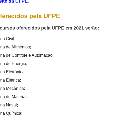
site da UFPE
.
ferecidos pela UFPE
cursos oferecidos pela UFPE em 2021 serão:
ia Civil;
ia de Alimentos;
ia de Controle e Automação;
ia de Energia;
ia Eletrônica;
ia Elétrica;
ia Mecânica;
ia de Materiais;
ia Naval;
ia Química;