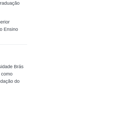
graduação
erior
do Ensino
sidade Brás
a como
redação do