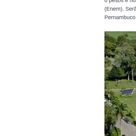
o pesos e no
(Enem). Ser
Pernambuco