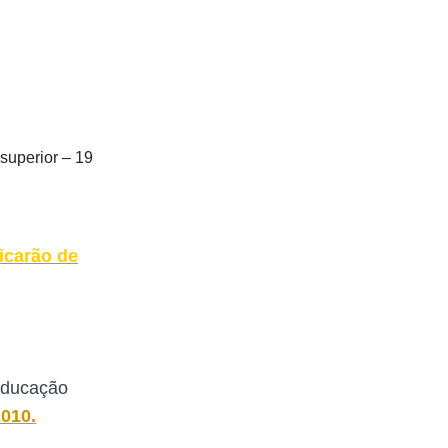
superior – 19
icarão de
 Educação
2010.