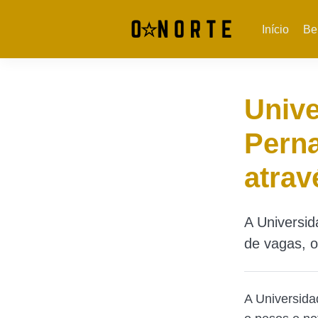
Início
Be
Unive
Pern
atrav
A Universid
de vagas, 
A Universid