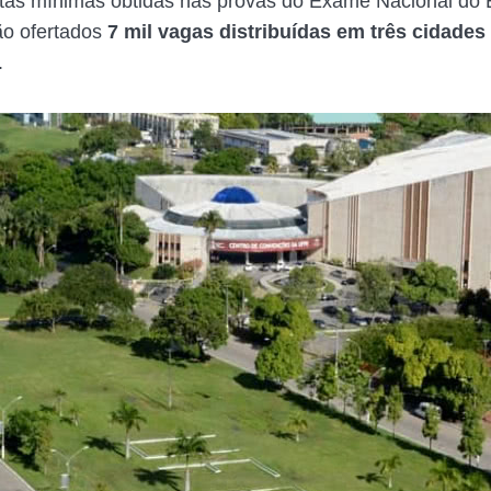
tas mínimas obtidas nas provas do Exame Nacional do
ão ofertados
7 mil vagas distribuídas em três cidades
.