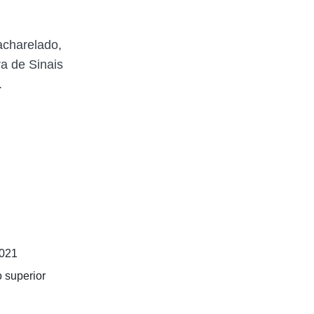
acharelado,
ra de Sinais
.
2021
o superior