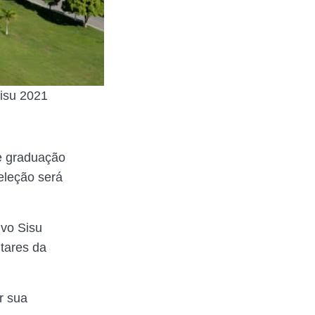
isu 2021
de graduação
eleção será
ivo Sisu
tares da
r sua