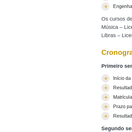
Engenhar
Os cursos de
Música – Lic
Libras – Lic
Cronogr
Primeiro se
Início d
Resultad
Matrícul
Prazo par
Resultado
Segundo se