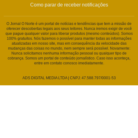
Como parar de receber notificações
O Jornal O Norte é um portal de notícias e tendências que tem a missão de
oferecer descobertas legais aos seus leitores. Nunca iremos exigir de você
que pague qualquer valor para liberar produtos (mesmo conteúdos). Somos
100% gratuitos. Nós fazemos o possível para manter todas as informações
atualizadas em nosso site, mas em consequência da velocidade das
mudanças das coisas no mundo, nem sempre será possível. Novamente:
Nunca solicitamos nenhuma informação pessoal ou qualquer tipo de
cobrança. Somos um portal de conteúdo jornalístico. Caso isso aconteça,
entre em contato conosco imediatamente.
ADS DIGITAL MEDIA LTDA | CNPJ: 47.588.797/0001-53