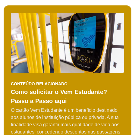
CONTEÚDO RELACIONADO
Como solicitar o Vem Estudante?
Passo a Passo aqui
O cartão Vem Estudante é um benefício destinado
aos alunos de instituição pública ou privada. A sua
finalidade visa garantir mais qualidade de vida aos
estudantes, concedendo descontos nas passagens