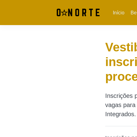
Início
Be
Vesti
inscr
proce
Inscrições 
vagas para
Integrados.