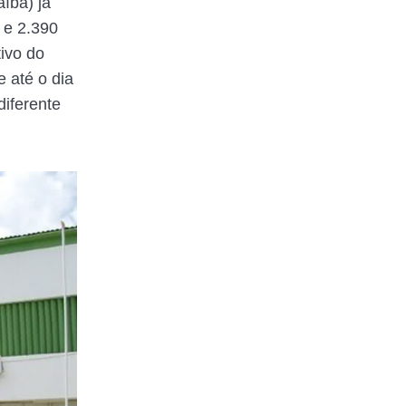
íba) já
 e 2.390
ivo do
e até o dia
diferente