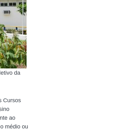
letivo da
s Cursos
sino
nte ao
no médio ou