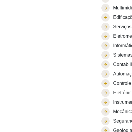
Multimídi
Edificaç
Serviços 
Eletrome
Informáti
Sistemas
Contabil
Automaçã
Controle
Eletrônic
Instrume
Mecânica
Seguranç
Geologia