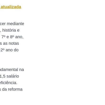
 atualizada
ecer mediante
 história e
 7º e 8º ano,
s as notas
 2º ano do
undamental na
1,5 salário
iciência.
s da reforma