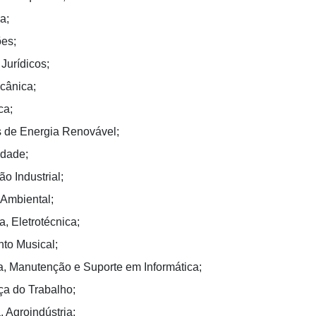
a;
ões;
Jurídicos;
cânica;
ca;
 de Energia Renovável;
idade;
o Industrial;
 Ambiental;
a, Eletrotécnica;
nto Musical;
, Manutenção e Suporte em Informática;
a do Trabalho;
, Agroindústria;