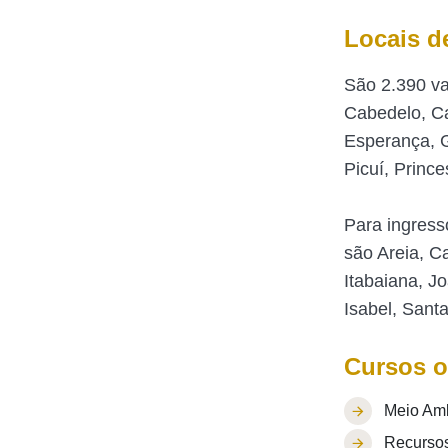
Locais d
São 2.390 va
Cabedelo, Ca
Esperança, G
Picuí, Prince
Para ingress
são Areia, C
Itabaiana, J
Isabel, Sant
Cursos o
Meio Amb
Recursos