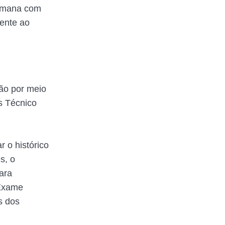
semana com
ente ao
ão por meio
s Técnico
 o histórico
s, o
ara
 Exame
s dos