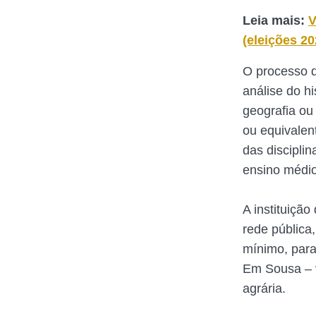
Leia mais:
V
(eleições 20
O processo d
análise do hi
geografia ou 
ou equivalen
das discipli
ensino médio
A instituiçã
rede pública
mínimo, para
Em Sousa – v
agrária.