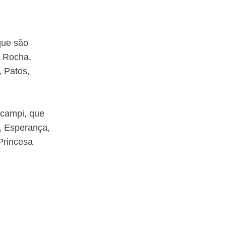
que são
o Rocha,
, Patos,
 campi, que
, Esperança,
Princesa