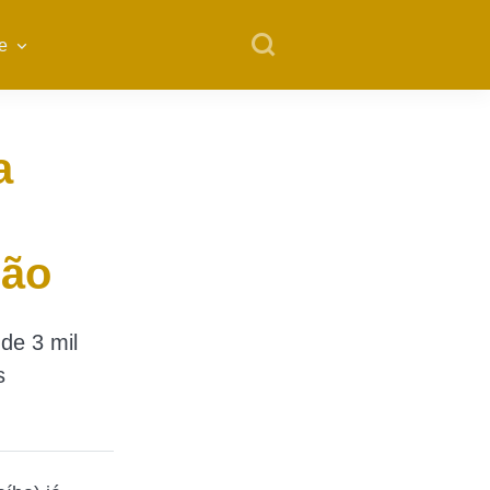
e
a
ção
de 3 mil
s