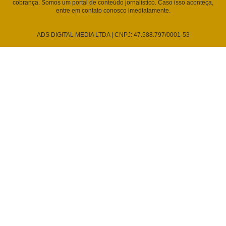
cobrança. Somos um portal de conteúdo jornalístico. Caso isso aconteça,
entre em contato conosco imediatamente.
ADS DIGITAL MEDIA LTDA | CNPJ: 47.588.797/0001-53