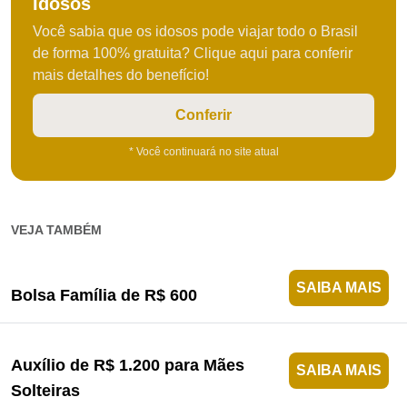
Idosos
Você sabia que os idosos pode viajar todo o Brasil
de forma 100% gratuita? Clique aqui para conferir
mais detalhes do benefício!
Conferir
* Você continuará no site atual
VEJA TAMBÉM
SAIBA MAIS
Bolsa Família de R$ 600
Auxílio de R$ 1.200 para Mães
SAIBA MAIS
Solteiras