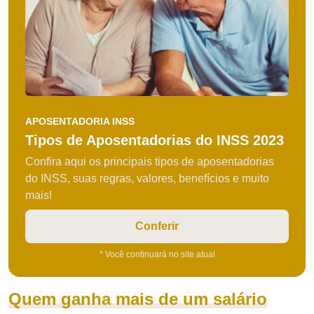
APOSENTADORIA INSS
Tipos de Aposentadorias do INSS 2023
Confira aqui os principais tipos de aposentadorias
do INSS, suas regras, valores, benefícios e muito
mais!
Conferir
* Você continuará no site atual
Quem ganha mais de um salário