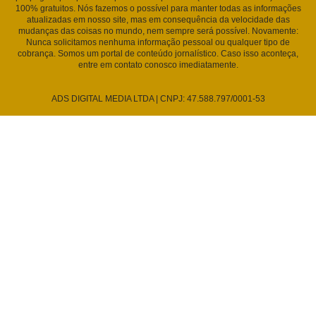
100% gratuitos. Nós fazemos o possível para manter todas as informações
atualizadas em nosso site, mas em consequência da velocidade das
mudanças das coisas no mundo, nem sempre será possível. Novamente:
Nunca solicitamos nenhuma informação pessoal ou qualquer tipo de
cobrança. Somos um portal de conteúdo jornalístico. Caso isso aconteça,
entre em contato conosco imediatamente.
ADS DIGITAL MEDIA LTDA | CNPJ: 47.588.797/0001-53