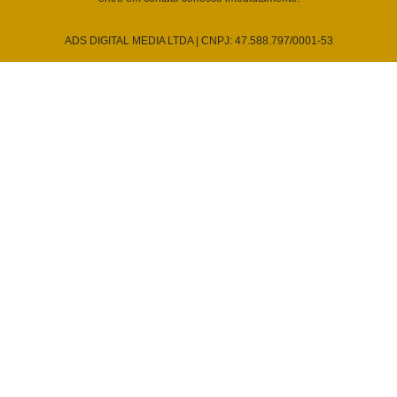
ADS DIGITAL MEDIA LTDA | CNPJ: 47.588.797/0001-53