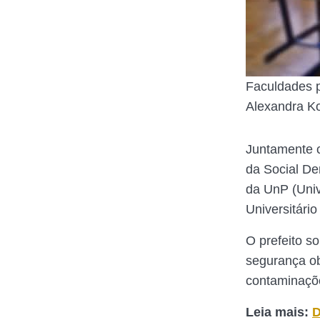
Faculdades p
Alexandra K
Juntamente c
da Social De
da UnP (Univ
Universitári
O prefeito s
segurança ob
contaminaçõe
Leia mais:
D