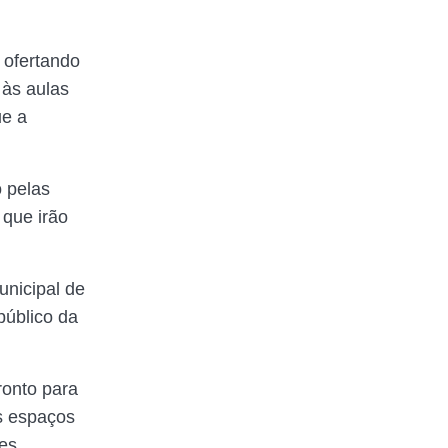
 ofertando
 às aulas
ue a
o pelas
 que irão
unicipal de
público da
ronto para
os espaços
es.