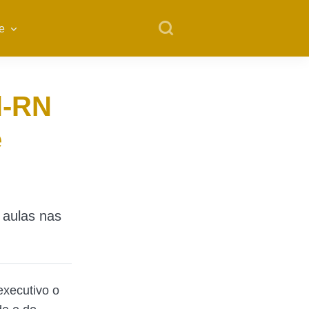
e
l-RN
e
 aulas nas
executivo o