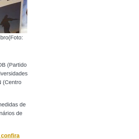
bro(Foto:
DB (Partido
iversidades
N (Centro
medidas de
nários de
confira