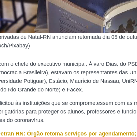
rivadas de Natal-RN anunciam retomada dia 05 de outu
och/Pixabay)
om o chefe do executivo municipal, Álvaro Dias, do PS
mocracia Brasileira), estavam os representantes das Un
ersidade Potiguar), Estácio, Maurício de Nassau, UniR
o do Rio Grande do Norte) e Facex.
olicitou às instituições que se comprometessem com as 
rigatórias para proteger os alunos, professores e funcio
s do coronavírus.
etran RN: Órgão retoma serviços por agendamento; 