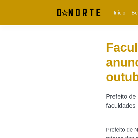
Início
Be
Facul
anunc
outu
Prefeito de
faculdades 
Prefeito de 