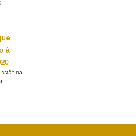
ê
que
o à
020
 estão na
a