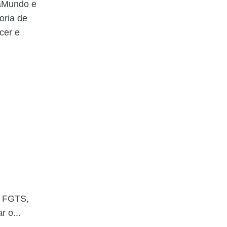
raMundo e
oria de
cer e
u FGTS,
r o...