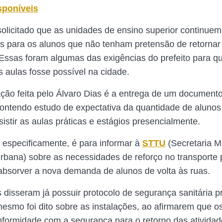
sponíveis
olicitado que as unidades de ensino superior continuem
s para os alunos que não tenham pretensão de retornar
 Essas foram algumas das exigências do prefeito para q
 aulas fosse possível na cidade.
tação feita pelo Álvaro Dias é a entrega de um document
 contendo estudo de expectativa da quantidade de alunos
sistir as aulas práticas e estágios presencialmente.
 especificamente, é para informar à
STTU
(Secretaria M
rbana) sobre as necessidades de reforço no transporte 
absorver a nova demanda de alunos de volta às ruas.
 disseram já possuir protocolo de segurança sanitária p
mesmo foi dito sobre as instalações, ao afirmarem que 
formidade com a segurança para o retorno das atividad