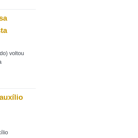
sa
ta
do) voltou
a
auxílio
ílio