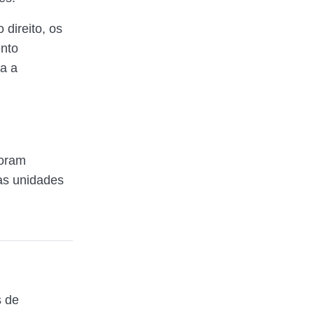
direito, os
ento
ra a
foram
as unidades
s de