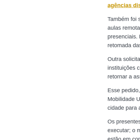
agências di
Também foi s
aulas remota
presenciais.
retomada das
Outra solici
instituições
retornar a as
Esse pedido,
Mobilidade U
cidade para 
Os presentes
executar; o 
estão em con