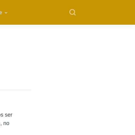
e
s ser
, no