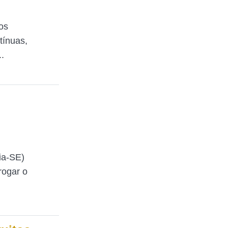
os
tínuas,
.
ia-SE)
rogar o