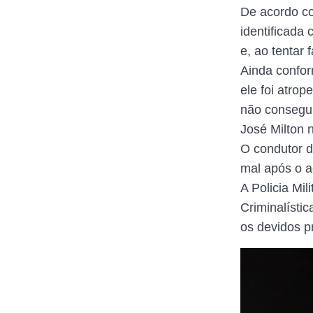
De acordo co
identificada
e, ao tentar 
Ainda confor
ele foi atrop
não consegui
José Milton n
O condutor d
mal após o a
A Policia Mil
Criminalístic
os devidos p