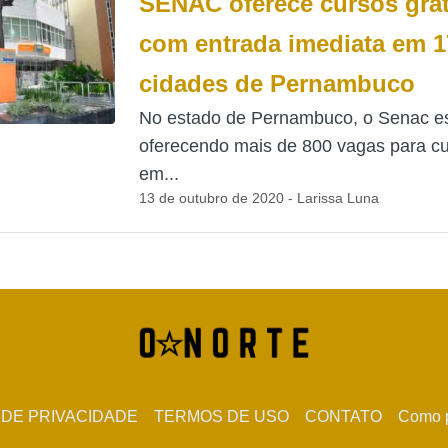
SENAC oferece cursos grat
com entrada imediata em 1
cidades de Pernambuco
No estado de Pernambuco, o Senac e
oferecendo mais de 800 vagas para c
em...
13 de outubro de 2020 - Larissa Luna
 DE PRIVACIDADE
TERMOS DE USO
CONTATO
Como p