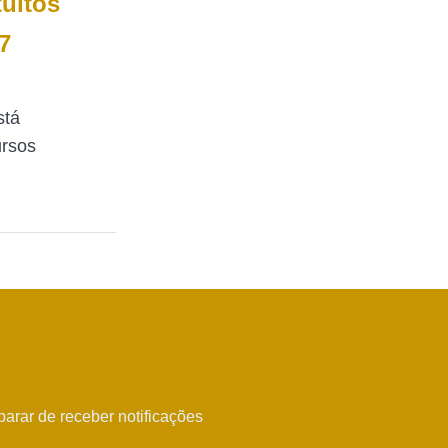
uitos
7
stá
ursos
arar de receber notificações