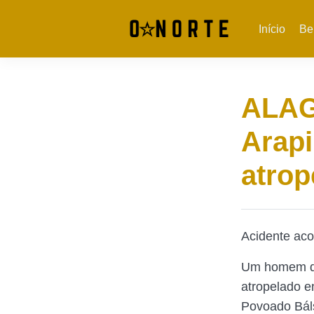
Início
Be
ALAG
Arap
atrop
Acidente aco
Um homem de 
atropelado e
Povoado Bál