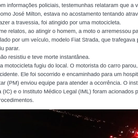
m informações policiais, testemunhas relataram que a v
 como José Milton, estava no acostamento tentando atrav
fazer a travessia, foi atingido por uma motocicleta.
me relatos, ao atingir o homem, a moto o arremessou pa
elado por um veículo, modelo Fiat Strada, que trafegava 
u parar.
ão resistiu e teve morte instantânea.
a motocicleta fugiu do local. O motorista do carro paro
cidente. Ele foi socorrido e encaminhado para um hospit
itar (PM) enviou equipe para atender a ocorrência. O inst
a (IC) e o Instituto Médico Legal (IML) foram acionados p
rocedimentos.