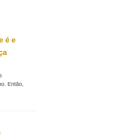
e é e
ça
s
no. Então,
m