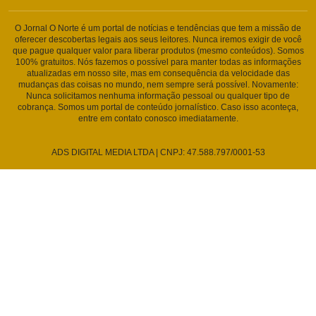
O Jornal O Norte é um portal de notícias e tendências que tem a missão de
oferecer descobertas legais aos seus leitores. Nunca iremos exigir de você
que pague qualquer valor para liberar produtos (mesmo conteúdos). Somos
100% gratuitos. Nós fazemos o possível para manter todas as informações
atualizadas em nosso site, mas em consequência da velocidade das
mudanças das coisas no mundo, nem sempre será possível. Novamente:
Nunca solicitamos nenhuma informação pessoal ou qualquer tipo de
cobrança. Somos um portal de conteúdo jornalístico. Caso isso aconteça,
entre em contato conosco imediatamente.
ADS DIGITAL MEDIA LTDA | CNPJ: 47.588.797/0001-53