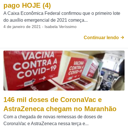
pago HOJE (4)
A Caixa Econômica Federal confirmou que o primeiro lote
do auxílio emergencial de 2021 começa...
4 de janeiro de 2021 - Isabela Veríssimo
Continuar lendo
146 mil doses de CoronaVac e
AstraZeneca chegam no Maranhão
Com a chegada de novas remessas de doses de
CoronaVac e AstraZeneca nessa terça e...