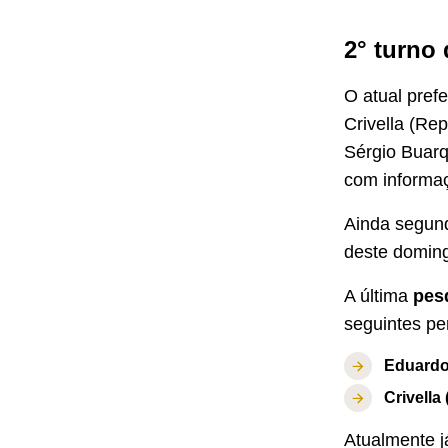
2° turno
O atual prefe
Crivella (Re
Sérgio Buarq
com informa
Ainda segun
deste doming
A última
pes
seguintes pe
Eduardo
Crivella
Atualmente j