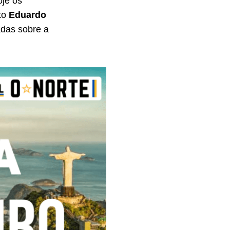
oje os
to
Eduardo
adas sobre a