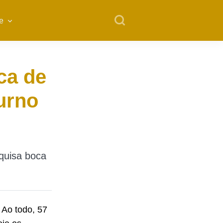
e
ca de
turno
quisa boca
. Ao todo, 57