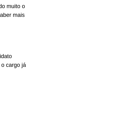
do muito o
saber mais
idato
 o cargo já