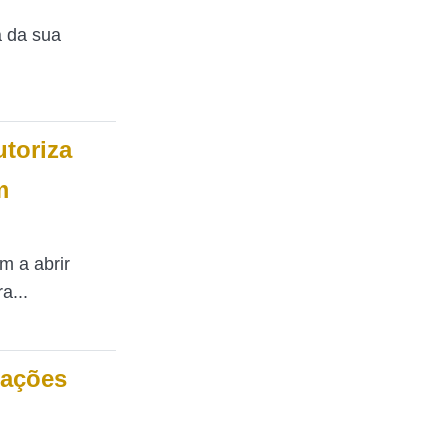
a da sua
toriza
m
m a abrir
a...
mações