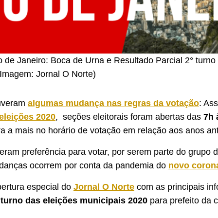
 de Janeiro: Boca de Urna e Resultado Parcial 2° turno
Imagem: Jornal O Norte)
ouveram
algumas mudança nas regras da votação
: As
eleições 2020
, seções eleitorais foram abertas das
7h 
 a mais no horário de votação em relação aos anos ant
veram preferência para votar, por serem parte do grupo d
danças ocorrem por conta da pandemia do
novo coron
bertura especial do
Jornal O Norte
com as principais in
turno das eleições municipais 2020
para prefeito da 