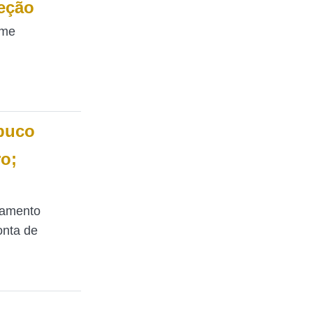
leção
ame
buco
o;
amento
onta de