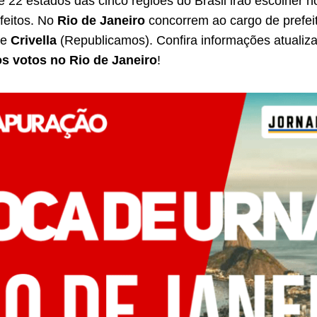
e 22 estados das cinco regiões do Brasil irão escolher h
feitos. No
Rio de Janeiro
concorrem ao cargo de prefei
 e
Crivella
(Republicamos). Confira informações atualiz
s votos no Rio de Janeiro
!