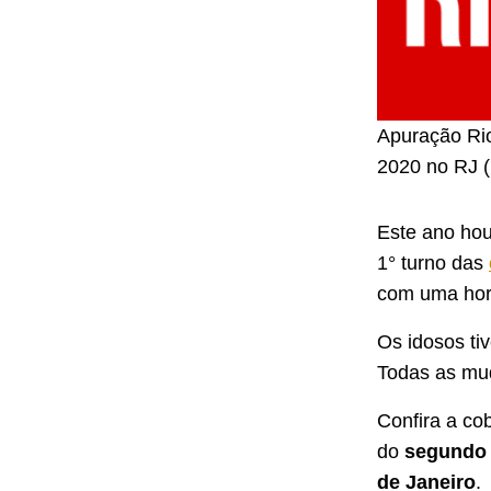
Apuração Rio
2020 no RJ (
Este ano h
1° turno das
com uma hora
Os idosos ti
Todas as mu
Confira a co
do
segundo 
de Janeiro
.