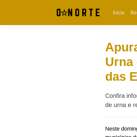
Início
Be
Apura
Urna 
das E
Confira inf
de urna e r
Neste domin