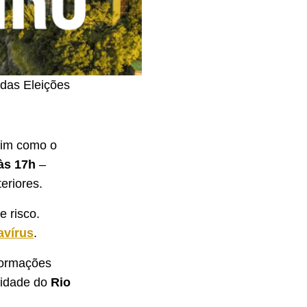
 das Eleições
sim como o
às 17h
–
eriores.
e risco.
avírus
.
formações
cidade do
Rio