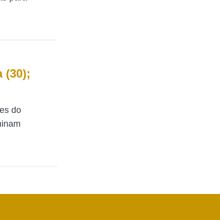
 (30);
es do
minam