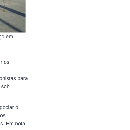
iço em
r os
onistas para
o sob
gociar o
ios
s. Em nota,