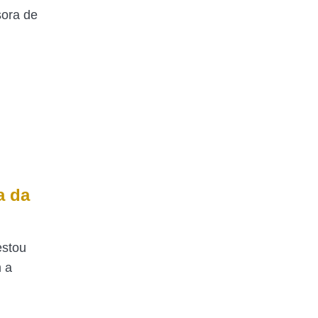
sora de
a da
estou
 a