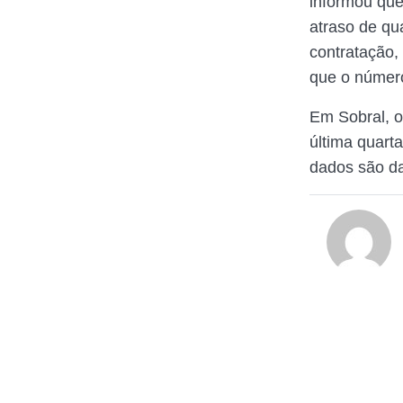
informou que
atraso de qu
contratação,
que o número
Em Sobral, 
última quart
dados são da 