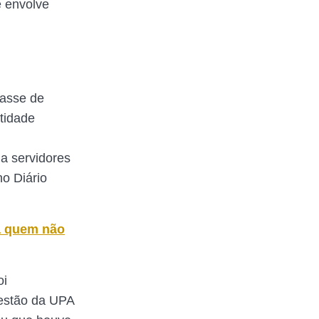
e envolve
passe de
tidade
 a servidores
o Diário
ra quem não
oi
gestão da UPA