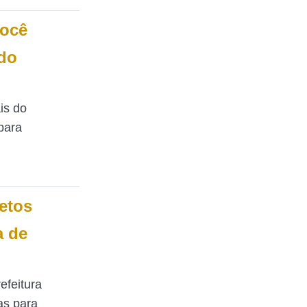
você
 do
is do
para
jetos
a de
efeitura
as para