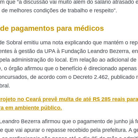
am que “a discussão vai muito além do salário atrasado 
de melhores condições de trabalho e respeito”.
de pagamentos para médicos
 de Sobral emitiu uma nota explicando que mantém o re
rentes à gestão da UPA à Fundação Leandro Bezerra, en
pela administração do local. Em relação ao adicional de
e, o órgão afirmou que o benefício é direcionado apenas
oncursados, de acordo com o Decreto 2.462, publicado n
bral.
rojeto no Ceará prevê multa de até R$ 285 reais pa
a em ambiente público.
eandro Bezerra afirmou que o pagamento de junho já f
 e que vai apurar o repasse recebido pela prefeitura. A 