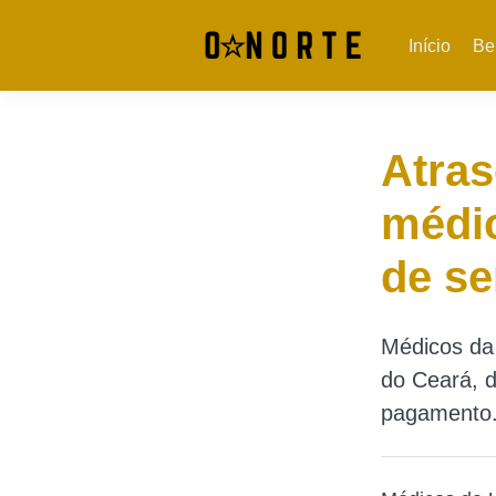
Início
Be
Atras
médi
de se
Médicos da 
do Ceará, d
pagamento