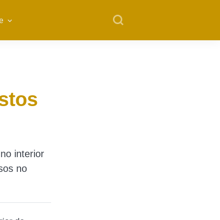
e
stos
o interior
sos no