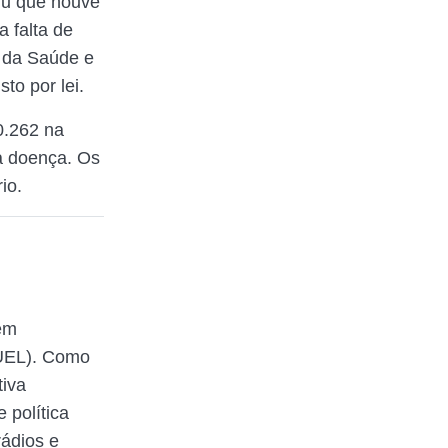
tiu que houve
a falta de
o da Saúde e
to por lei.
0.262 na
da doença. Os
io.
em
(UEL). Como
tiva
 política
rádios e