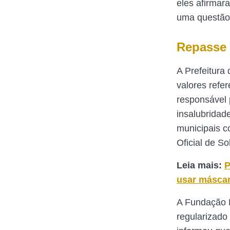
eles afirmar
uma questão 
Repasse 
A Prefeitura
valores refe
responsável 
insalubridad
municipais c
Oficial de So
Leia mais:
P
usar máscar
A Fundação L
regularizado