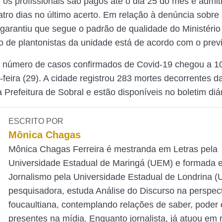
 os profissionais são pagos até o dia 25 do mês e admi
atro dias no último acerto. Em relação à denúncia sobre 
 garantiu que segue o padrão de qualidade do Ministéri
 de plantonistas da unidade está de acordo com o previs
o número de casos confirmados de Covid-19 chegou a 1
a-feira (29). A cidade registrou 283 mortes decorrentes 
Prefeitura de Sobral e estão disponíveis no boletim diár
ESCRITO POR
Mônica Chagas
Mônica Chagas Ferreira é mestranda em Letras pela
Universidade Estadual de Maringá (UEM) e formada 
Jornalismo pela Universidade Estadual de Londrina 
pesquisadora, estuda Análise do Discurso na perspec
foucaultiana, contemplando relações de saber, poder e
presentes na mídia. Enquanto jornalista, já atuou em 