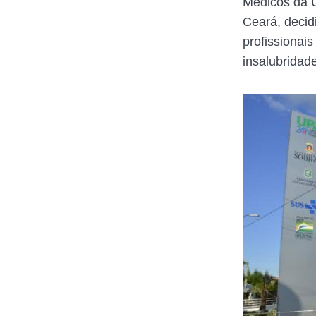
Médicos da U
Ceará, decid
profissionai
insalubridad