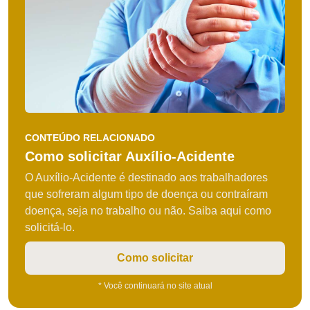
CONTEÚDO RELACIONADO
Como solicitar Auxílio-Acidente
O Auxílio-Acidente é destinado aos trabalhadores
que sofreram algum tipo de doença ou contraíram
doença, seja no trabalho ou não. Saiba aqui como
solicitá-lo.
Como solicitar
* Você continuará no site atual