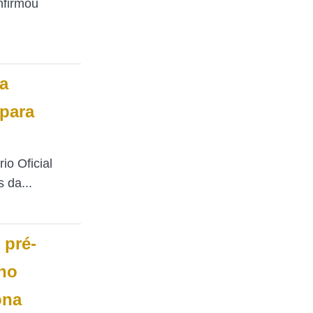
nfirmou
a
para
io Oficial
 da...
 pré-
no
ona