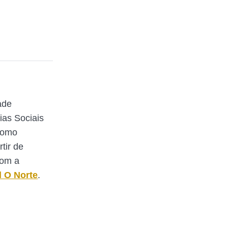
ade
ias Sociais
Como
rtir de
com a
l O Norte
.