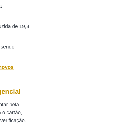
a
uzida de 19,3
á sendo
 novos
gencial
ptar pela
 o cartão,
verificação.