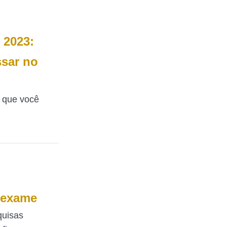
 2023:
ssar no
a que você
r exame
quisas