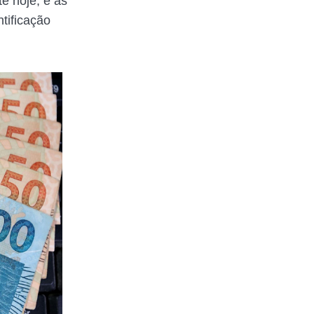
é hoje, e as
tificação