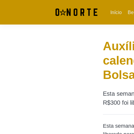
Início
Be
Auxí
calen
Bolsa
Esta semana
R$300 foi l
Esta semana,