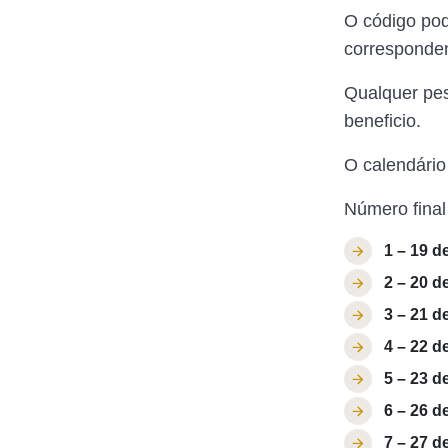
O código pod
corresponden
Qualquer pes
beneficio.
O calendário
Número final
1 – 19 d
2 – 20 d
3 – 21 d
4 – 22 d
5 – 23 d
6 – 26 d
7 – 27 d