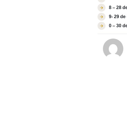
8 – 28 d
9- 29 de
0 – 30 d