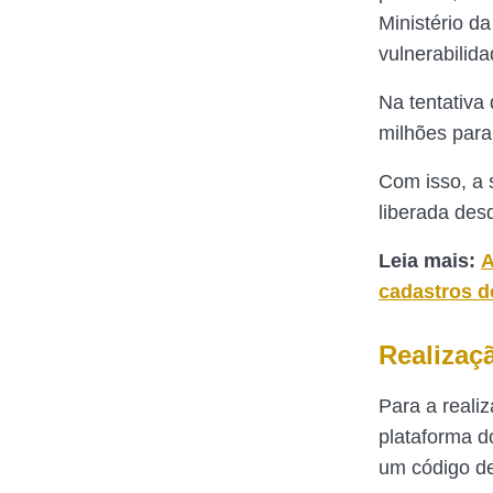
Ministério d
vulnerabilid
Na tentativa
milhões para
Com isso, a 
liberada des
Leia mais:
A
cadastros d
Realizaç
Para a reali
plataforma d
um código de