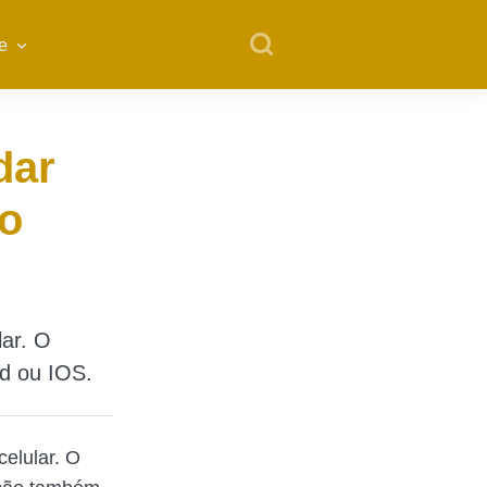
e
dar
lo
lar. O
id ou IOS.
celular. O