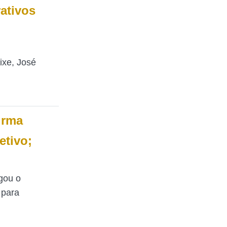
rativos
ixe, José
irma
etivo;
gou o
 para