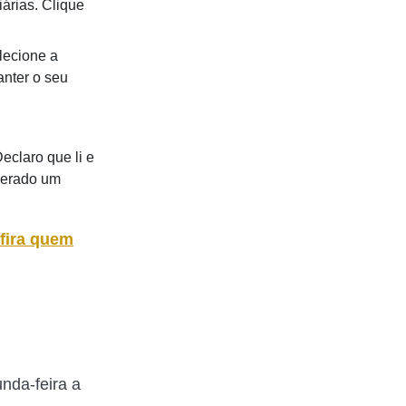
árias. Clique
lecione a
anter o seu
eclaro que li e
gerado um
fira quem
nda-feira a