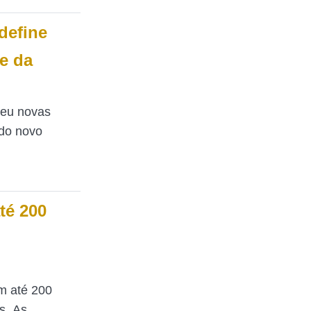
define
e da
ceu novas
 do novo
té 200
m até 200
. As...