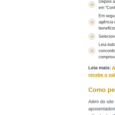
Depois a
em “Conf
Em segui
agência 
benefício
Selecion
Leia tod
concordo
comprova
Leia mais:
A
recebe o val
Como ped
Além do site
aposentadori