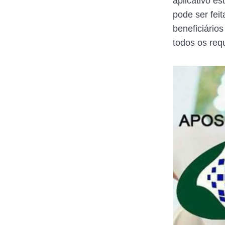
aplicativo e
pode ser fei
beneficiário
todos os requ