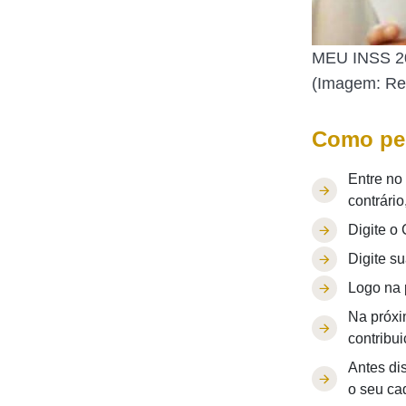
MEU INSS 202
(Imagem: Re
Como ped
Entre no 
contrário
Digite o
Digite su
Logo na p
Na próxi
contribui
Antes dis
o seu ca