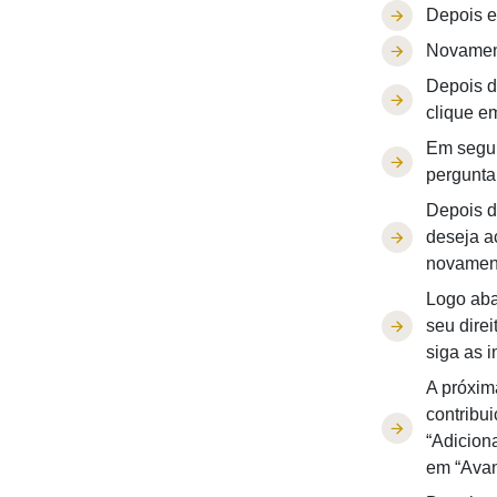
Depois e
Novament
Depois d
clique e
Em segui
pergunta
Depois d
deseja a
novament
Logo aba
seu direi
siga as 
A próxim
contribu
“Adiciona
em “Avan