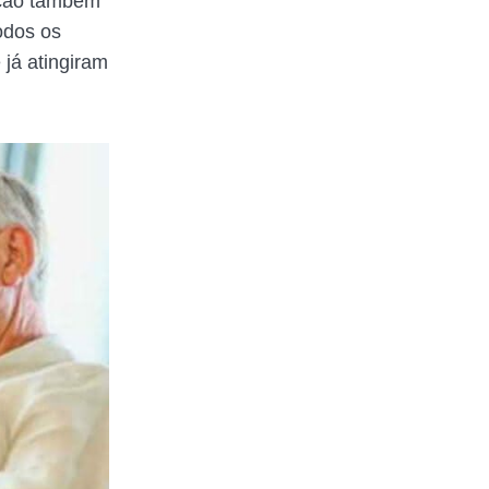
tação também
odos os
 já atingiram