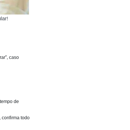
lar!
rar”, caso
r tempo de
, confirma todo