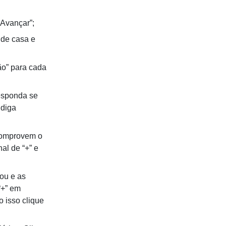
“Avançar”;
 de casa e
ão” para cada
esponda se
 diga
comprovem o
al de “+” e
hou e as
“+” em
o isso clique