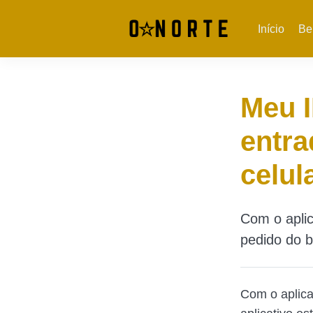
Início
Be
Meu I
entra
celul
Com o aplic
pedido do b
Com o aplica