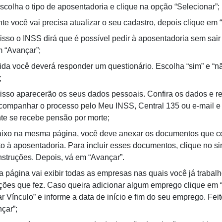
scolha o tipo de aposentadoria e clique na opção “Selecionar”;
e você vai precisa atualizar o seu cadastro, depois clique em 
isso o INSS dirá que é possível pedir à aposentadoria sem sair
m “Avançar”;
da você deverá responder um questionário. Escolha “sim” e “n
;
isso aparecerão os seus dados pessoais. Confira os dados e r
companhar o processo pelo Meu INSS, Central 135 ou e-mail e
e se recebe pensão por morte;
ixo na mesma página, você deve anexar os documentos que 
to à aposentadoria. Para incluir esses documentos, clique no sin
instruções. Depois, vá em “Avançar”.
a página vai exibir todas as empresas nas quais você já trabal
ições que fez. Caso queira adicionar algum emprego clique em 
r Vínculo” e informe a data de início e fim do seu emprego. Feit
çar”;