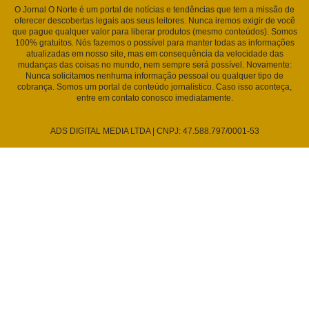
O Jornal O Norte é um portal de notícias e tendências que tem a missão de
oferecer descobertas legais aos seus leitores. Nunca iremos exigir de você
que pague qualquer valor para liberar produtos (mesmo conteúdos). Somos
100% gratuitos. Nós fazemos o possível para manter todas as informações
atualizadas em nosso site, mas em consequência da velocidade das
mudanças das coisas no mundo, nem sempre será possível. Novamente:
Nunca solicitamos nenhuma informação pessoal ou qualquer tipo de
cobrança. Somos um portal de conteúdo jornalístico. Caso isso aconteça,
entre em contato conosco imediatamente.
ADS DIGITAL MEDIA LTDA | CNPJ: 47.588.797/0001-53