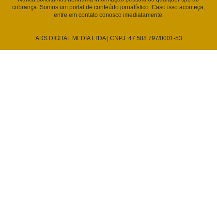
cobrança. Somos um portal de conteúdo jornalístico. Caso isso aconteça,
entre em contato conosco imediatamente.
ADS DIGITAL MEDIA LTDA | CNPJ: 47.588.797/0001-53