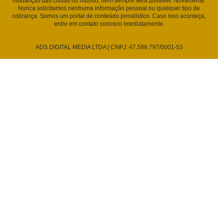
mudanças das coisas no mundo, nem sempre será possível. Novamente:
Nunca solicitamos nenhuma informação pessoal ou qualquer tipo de
cobrança. Somos um portal de conteúdo jornalístico. Caso isso aconteça,
entre em contato conosco imediatamente.
ADS DIGITAL MEDIA LTDA | CNPJ: 47.588.797/0001-53