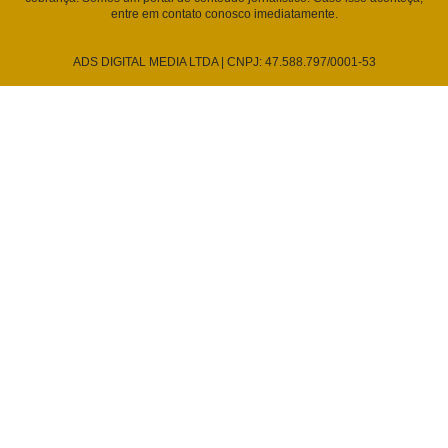
entre em contato conosco imediatamente.
ADS DIGITAL MEDIA LTDA | CNPJ: 47.588.797/0001-53