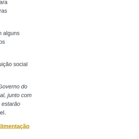
ara
ras
m alguns
os
uição social
 Governo do
al, junto com
 estarão
el.
alimentação