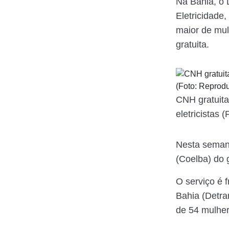
Na Bahia, o 
Eletricidade,
maior de mul
gratuita.
CNH gratuita
eletricistas
Nesta semana
(Coelba) do 
O serviço é 
Bahia (Detra
de 54 mulher