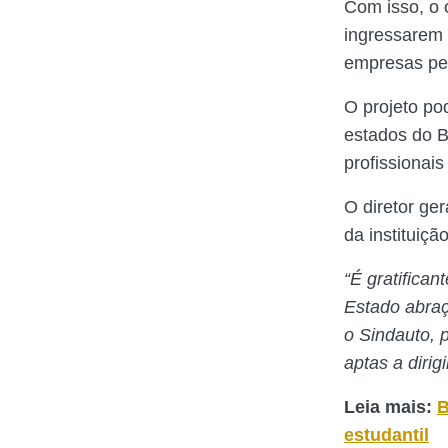
Com isso, o 
ingressarem 
empresas ped
O projeto po
estados do B
profissionais
O diretor ge
da instituiçã
“É gratifican
Estado abraç
o Sindauto, 
aptas a dirig
Leia mais:
B
estudantil