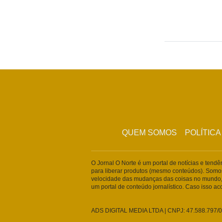
QUEM SOMOS
POLÍTICA
O Jornal O Norte é um portal de notícias e tend
para liberar produtos (mesmo conteúdos). Somo
velocidade das mudanças das coisas no mundo,
um portal de conteúdo jornalístico. Caso isso a
ADS DIGITAL MEDIA LTDA | CNPJ: 47.588.797/