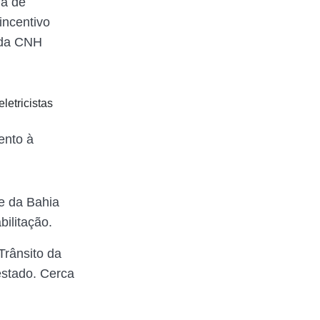
ia de
incentivo
 da CNH
ento à
de da Bahia
ilitação.
Trânsito da
estado. Cerca