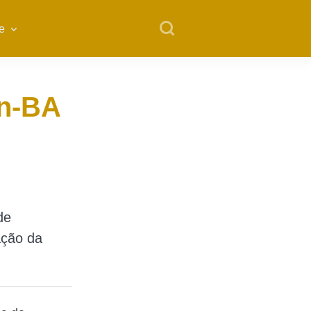
e
an-BA
de
ação da