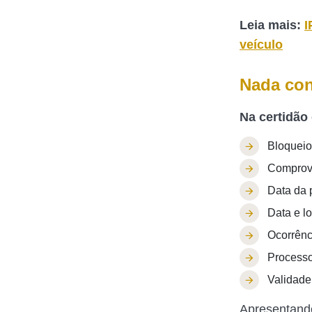
Leia mais:
I
veículo
Nada co
Na certidão
Bloqueio
Comprova
Data da p
Data e lo
Ocorrênc
Processo
Validad
Apresentando