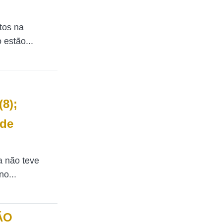
tos na
 estão...
(8);
 de
 não teve
o...
ÃO