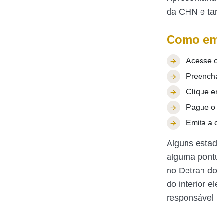
da CHN e tam
Como emi
Acesse o
Preencha
Clique em
Pague o 
Emita a c
Alguns estad
alguma pont
no Detran do
do interior 
responsável 