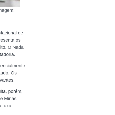
Imagem:
Nacional de
resenta os
ito. O Nada
tadoria.
esencialmente
tado. Os
vantes.
ita, porém,
de Minas
a taxa