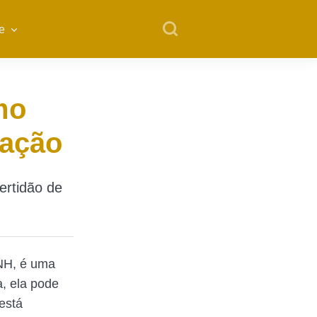
e
mo
tação
ertidão de
CNH, é uma
a, ela pode
está