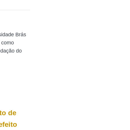
sidade Brás
a como
redação do
to de
feito