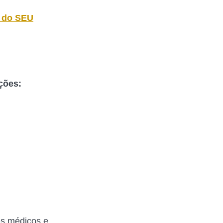
o do SEU
ções:
es médicos e