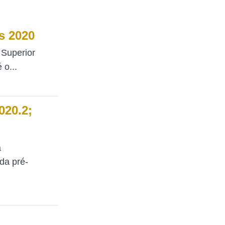
s 2020
l Superior
 o...
020.2;
a
da pré-