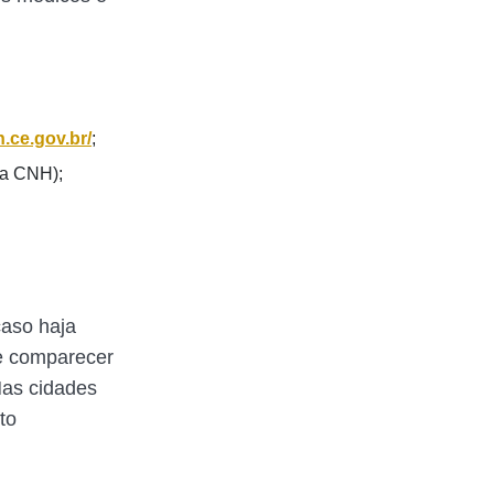
n.ce.gov.br/
;
da CNH);
caso haja
e comparecer
Nas cidades
to