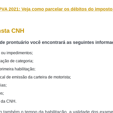
PVA 2021: Veja como parcelar os débitos do impost
nsta CNH
 de prontuário você encontrará as seguintes informa
 ou impedimentos;
ção de categoria;
rimeira habilitação;
cal de emissão da carteira de motorista;
ias;
s;
e da CNH.
 também o tempo da habilitação, a validade dos exam