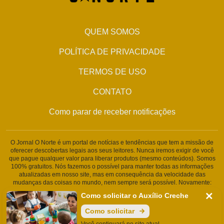
QUEM SOMOS
POLÍTICA DE PRIVACIDADE
TERMOS DE USO
CONTATO
Como parar de receber notificações
O Jornal O Norte é um portal de notícias e tendências que tem a missão de
oferecer descobertas legais aos seus leitores. Nunca iremos exigir de você
que pague qualquer valor para liberar produtos (mesmo conteúdos). Somos
100% gratuitos. Nós fazemos o possível para manter todas as informações
atualizadas em nosso site, mas em consequência da velocidade das
mudanças das coisas no mundo, nem sempre será possível. Novamente:
Nunca solicitamos nenhuma informação pessoal ou qualquer tipo de
Como solicitar o Auxílio Creche
cobrança. Somos um portal de conteúdo jornalístico. Caso isso aconteça,
entre em contato conosco imediatamente.
Como solicitar