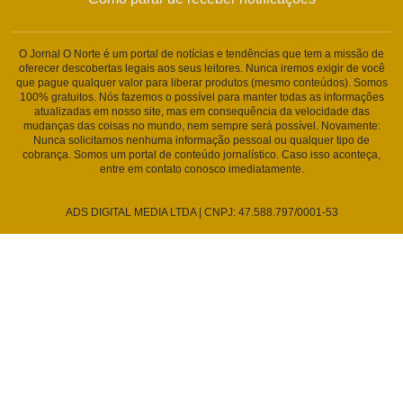
O Jornal O Norte é um portal de notícias e tendências que tem a missão de
oferecer descobertas legais aos seus leitores. Nunca iremos exigir de você
que pague qualquer valor para liberar produtos (mesmo conteúdos). Somos
100% gratuitos. Nós fazemos o possível para manter todas as informações
atualizadas em nosso site, mas em consequência da velocidade das
mudanças das coisas no mundo, nem sempre será possível. Novamente:
Nunca solicitamos nenhuma informação pessoal ou qualquer tipo de
cobrança. Somos um portal de conteúdo jornalístico. Caso isso aconteça,
entre em contato conosco imediatamente.
ADS DIGITAL MEDIA LTDA | CNPJ: 47.588.797/0001-53