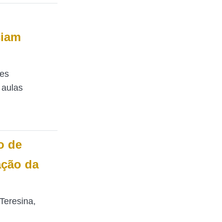
ciam
ões
 aulas
o de
ação da
 Teresina,