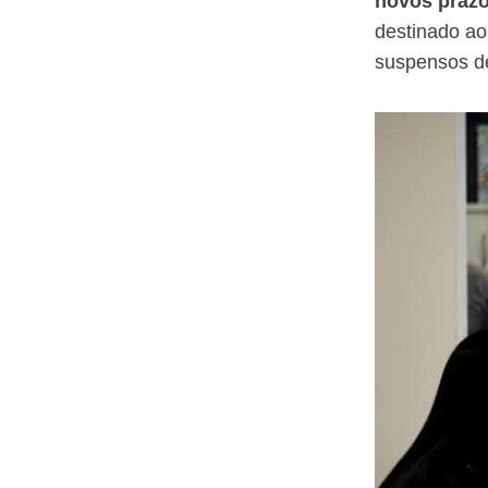
novos praz
destinado ao
suspensos de