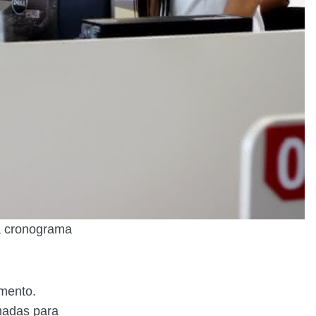
a cronograma
mento.
madas para