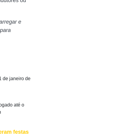
ndutores ou
arregar e
 para
 de janeiro de
rogado até o
m
eram festas