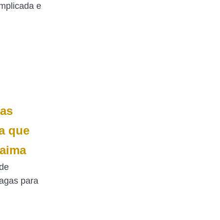
mplicada e
gas
a que
raima
 de
agas para