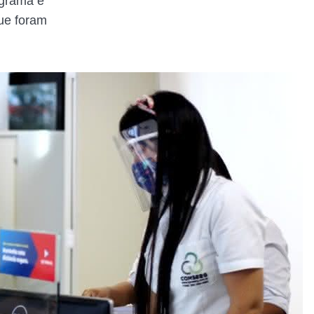
ograma é
ue foram