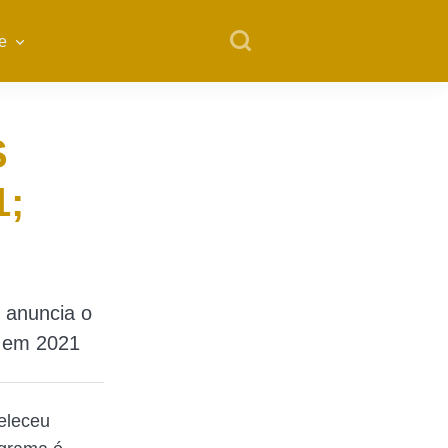
e
S
1;
 anuncia o
s em 2021
beleceu