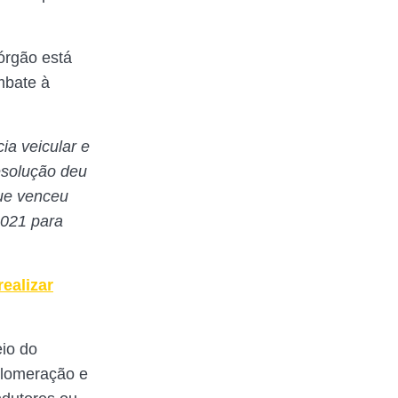
órgão está
mbate à
ia veicular e
esolução deu
ue venceu
2021 para
ealizar
io do
glomeração e