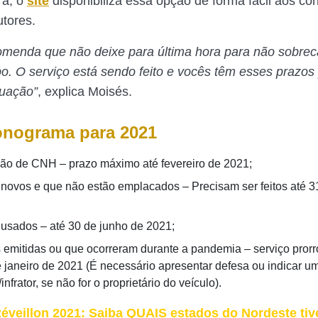
ra, o
site
disponibiliza essa opção de forma fácil aos co
utores.
omenda que não deixe para última hora para não sobrec
o. O serviço está sendo feito e vocês têm esses prazos
tuação”
, explica Moisés.
nograma para 2021
o de CNH – prazo máximo até fevereiro de 2021;
 novos e que não estão emplacados – Precisam ser feitos até 31
 usados – até 30 de junho de 2021;
s emitidas ou que ocorreram durante a pandemia – serviço pror
e janeiro de 2021 (É necessário apresentar defesa ou indicar u
infrator, se não for o proprietário do veículo).
éveillon 2021: Saiba QUAIS estados do Nordeste tiv