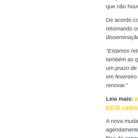
que não houv
De acordo co
retomando o
disseminação
“Estamos ret
também as qu
um prazo de
em fevereiro
renovar.”
Leia mais:
A
ESTE cadas
A nova mudan
agendamento 