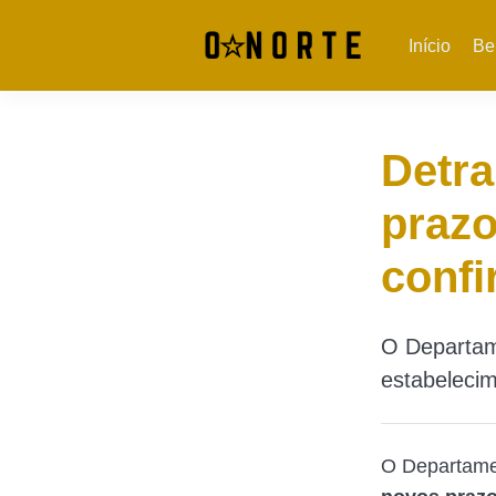
Início
Be
Detr
prazo
confi
O Departam
estabelecim
O Departame