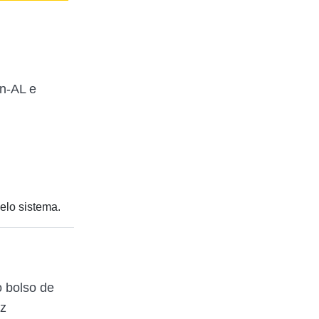
an-AL e
elo sistema.
 bolso de
az