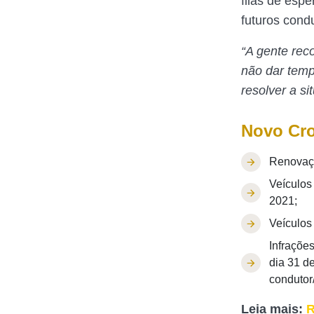
filas de espe
futuros cond
“A gente rec
não dar temp
resolver a si
Novo Cro
Renovaçã
Veículos
2021;
Veículos
Infraçõe
dia 31 d
condutor/
Leia mais:
R