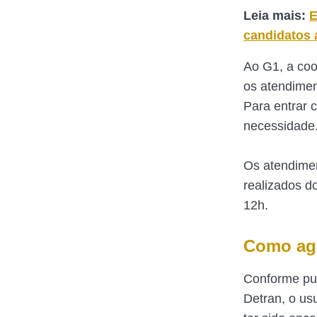
Leia mais:
E
candidatos a
Ao G1, a coo
os atendime
Para entrar 
necessidade
Os atendimen
realizados do
12h.
Como age
Conforme pub
Detran, o us