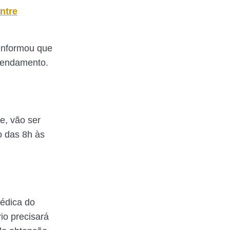
ntre
 informou que
gendamento.
e, vão ser
o das 8h às
Médica do
io precisará