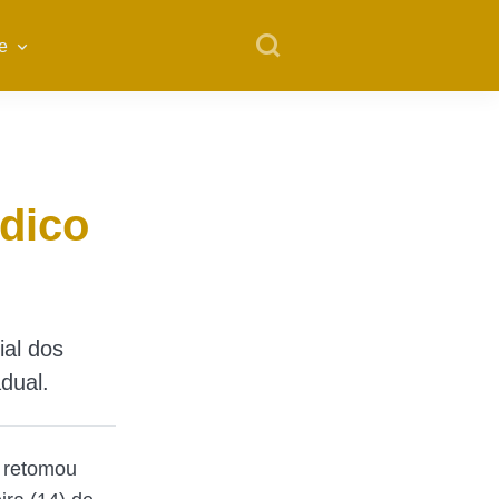
e
dico
al dos
dual.
) retomou