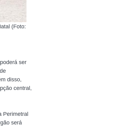
tal (Foto:
 poderá ser
 de
ém disso,
pção central,
a Perimetral
rgão será