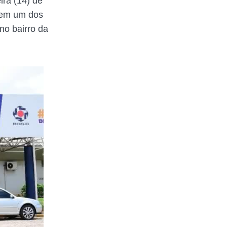
ira (14) de
e em um dos
no bairro da