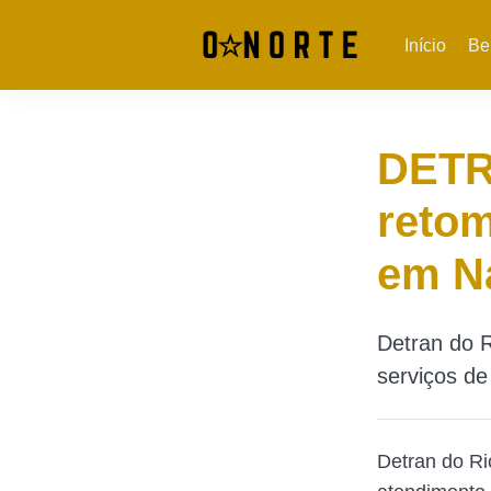
Início
Be
DETR
reto
em Na
Detran do 
serviços de
Detran do Ri