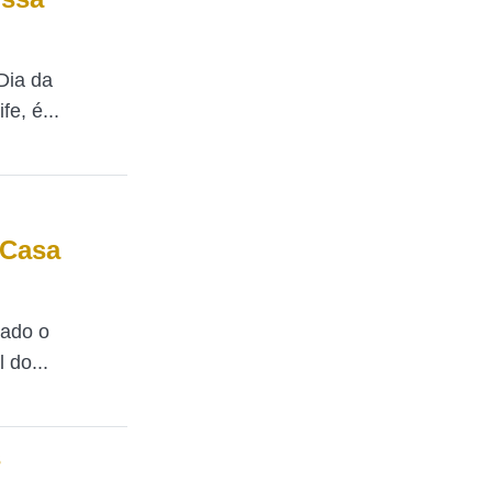
Dia da
e, é...
 Casa
tado o
 do...
s