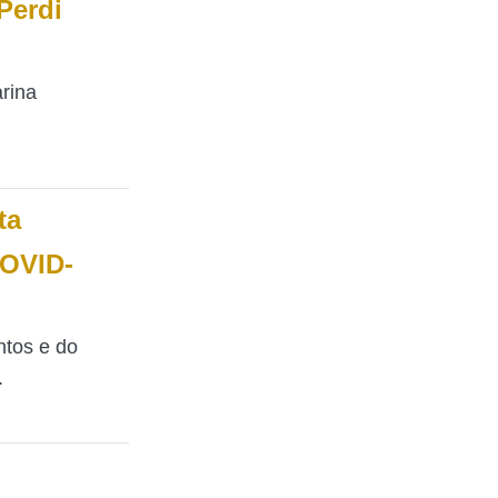
“Perdi
rina
ta
COVID-
ntos e do
.