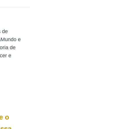
s de
raMundo e
oria de
cer e
e o
ossa