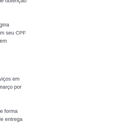
de obtenção
gina
com seu CPF
 em
viços em
 março por
de forma
de entrega