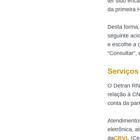
ter sido enc
da primeira 
Desta forma,
seguinte aci
e escolhe a 
“Consultar”,
Serviços
O Detran RN 
relação à CN
conta da pan
Atendimentos
eletrônica, 
da
CRVL
(Cer