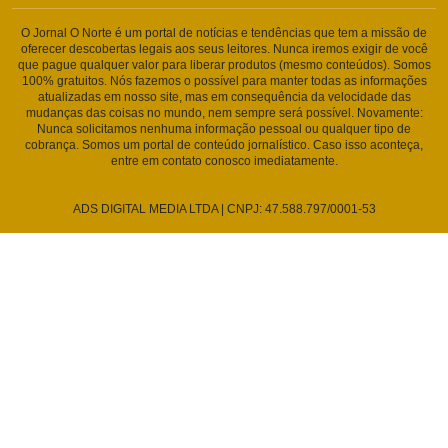
O Jornal O Norte é um portal de notícias e tendências que tem a missão de
oferecer descobertas legais aos seus leitores. Nunca iremos exigir de você
que pague qualquer valor para liberar produtos (mesmo conteúdos). Somos
100% gratuitos. Nós fazemos o possível para manter todas as informações
atualizadas em nosso site, mas em consequência da velocidade das
mudanças das coisas no mundo, nem sempre será possível. Novamente:
Nunca solicitamos nenhuma informação pessoal ou qualquer tipo de
cobrança. Somos um portal de conteúdo jornalístico. Caso isso aconteça,
entre em contato conosco imediatamente.
ADS DIGITAL MEDIA LTDA | CNPJ: 47.588.797/0001-53