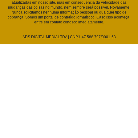
atualizadas em nosso site, mas em consequência da velocidade das
mudanças das coisas no mundo, nem sempre será possível. Novamente:
Nunca solicitamos nenhuma informação pessoal ou qualquer tipo de
cobrança. Somos um portal de conteúdo jornalístico. Caso isso aconteça,
entre em contato conosco imediatamente.
ADS DIGITAL MEDIA LTDA | CNPJ: 47.588.797/0001-53