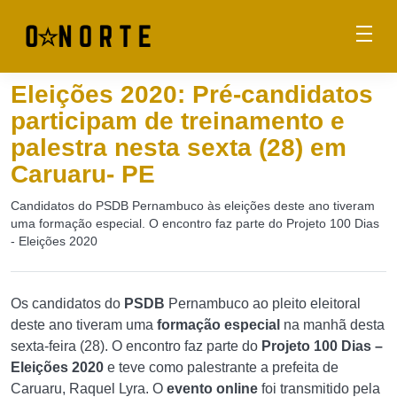
Eleições 2020: Pré-candidatos
participam de treinamento e
palestra nesta sexta (28) em
Caruaru- PE
Candidatos do PSDB Pernambuco às eleições deste ano tiveram
uma formação especial. O encontro faz parte do Projeto 100 Dias
- Eleições 2020
Os candidatos do
PSDB
Pernambuco ao pleito eleitoral
deste ano tiveram uma
formação especial
na manhã desta
sexta-feira (28). O encontro faz parte do
Projeto 100 Dias –
Eleições 2020
e teve como palestrante a prefeita de
Caruaru, Raquel Lyra. O
evento online
foi transmitido pela