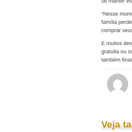
se manter e
“Nesse momen
família perd
comprar seus
E muitos des
gratuita ou 
também finan
Veja 