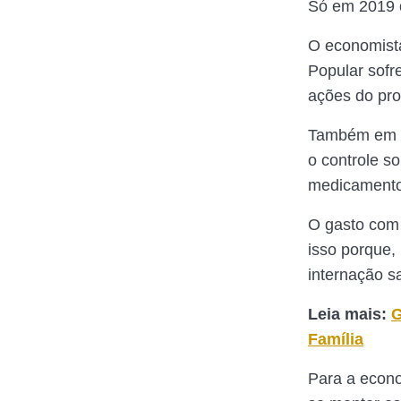
Só em 2019 
O economist
Popular sofr
ações do pr
Também em 20
o controle s
medicamentos
O gasto com
isso porque,
internação s
Leia mais:
G
Família
Para a econ