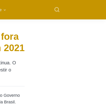
e
 fora
 2021
tinua. O
stir o
 o Governo
a Brasil.