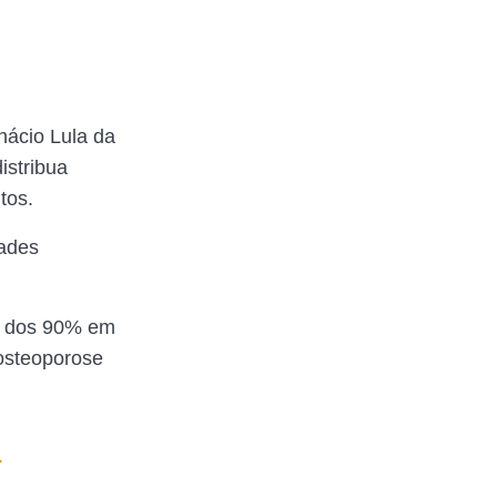
nácio Lula da
istribua
tos.
dades
ém dos 90% em
 osteoporose
a