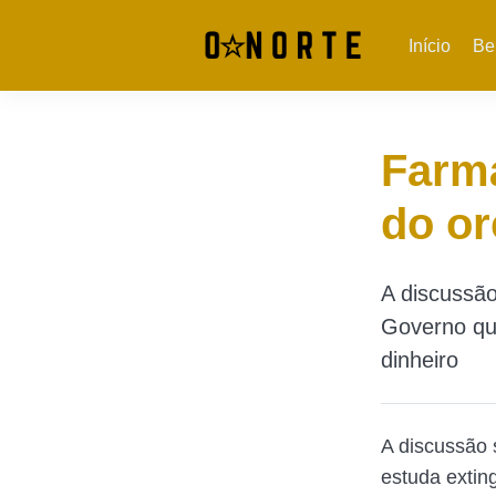
Início
Be
Farmá
do o
A discussão
Governo que
dinheiro
A discussão 
estuda extin