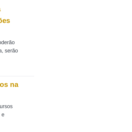
a
ões
oderão
a, serão
tos na
cursos
 e