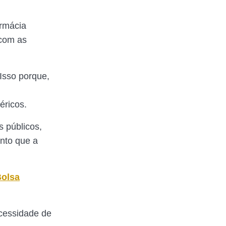
rmácia
 com as
Isso porque,
éricos.
 públicos,
nto que a
Bolsa
cessidade de