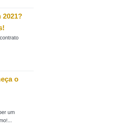
 2021?
s!
contrato
heça o
eber um
o!...