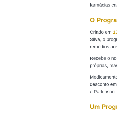
farmácias cad
O Progr
Criado em
1
Silva, o pro
remédios aos
Recebe o nom
próprias, ma
Medicamentos
desconto em 
e Parkinson.
Um Progr