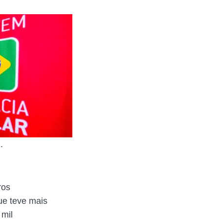
.
ros
ue teve mais
 mil