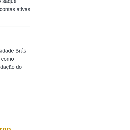
o saque
contas ativas
sidade Brás
a como
redação do
rno