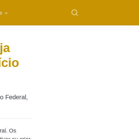
e
ja
ício
o Federal,
ral. Os