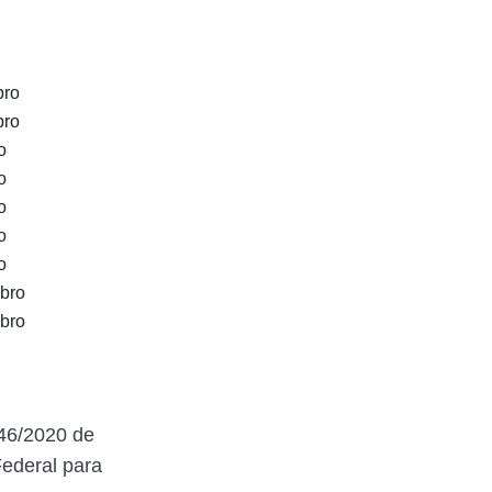
bro
bro
o
o
o
o
o
bro
bro
46/2020 de
Federal para