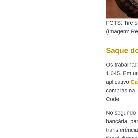
FGTS: Tire s
(Imagem: Re
Saque d
Os trabalhad
1.045. Em um
aplicativo
Ca
compras na i
Code.
No segundo m
bancária, pa
transferênci