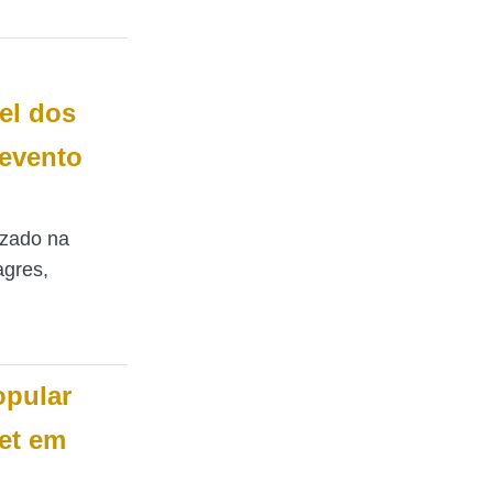
l dos
 evento
izado na
agres,
opular
net em