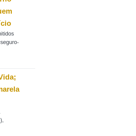
quem
ício
itidos
 seguro-
Vida;
marela
a
),