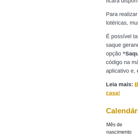
ficará dispon
Para realiza
lotéricas, m
É possível t
saque gerand
opção
“Saqu
código na má
aplicativo e,
Leia mais:
B
casa!
Calendár
Mês de
nascimento