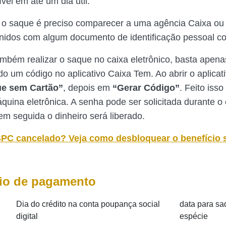
ível em até um dia útil.
r o saque é preciso comparecer a uma agência Caixa ou
unidos com algum documento de identificação pessoal co
ambém realizar o saque no caixa eletrônico, basta apenas
o um código no aplicativo Caixa Tem. Ao abrir o aplicati
e sem Cartão”
, depois em
“Gerar Código”
. Feito isso
quina eletrônica. A senha pode ser solicitada durante o
 em seguida o dinheiro será liberado.
PC cancelado? Veja como desbloquear o benefício 
io de pagamento
Dia do crédito na conta poupança social
data para s
digital
espécie