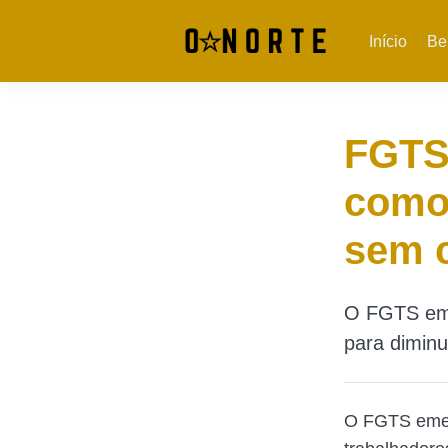
Início
Be
FGTS:
como 
sem 
O FGTS emer
para diminu
O FGTS emerg