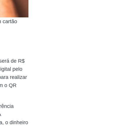
m cartão
 será de R$
gital pelo
para realizar
om o QR
rência
A
, o dinheiro