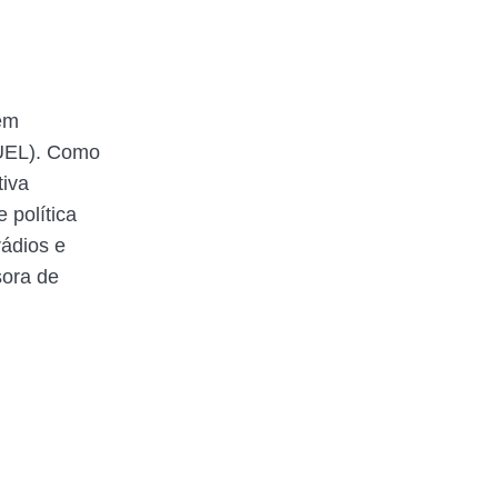
em
(UEL). Como
tiva
 política
rádios e
sora de