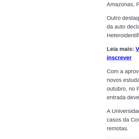
Amazonas, P
Outro destaq
da auto decl
Heteroidentif
Leia mais:
V
inscrever
Com a aprova
novos estudan
outubro, no 
entrada deve
A Universida
casos da Cov
remotas.