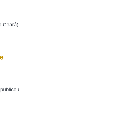
o Ceará)
e
publicou