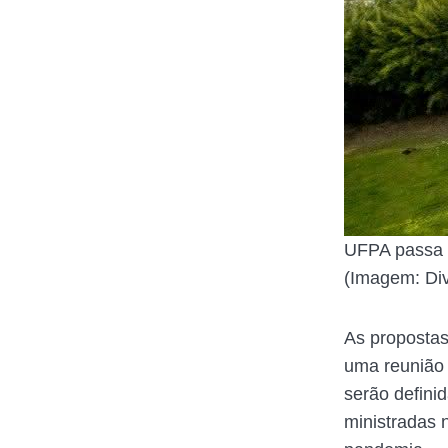
UFPA passa p
(Imagem: Di
As proposta
uma reunião 
serão defini
ministradas 