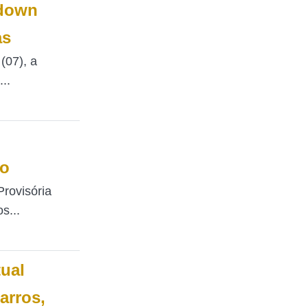
kdown
as
 (07), a
..
do
rovisória
s...
tual
arros,