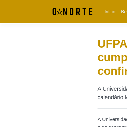
Início
Be
UFPA
cumpr
confi
A Universi
calendário 
A Universida