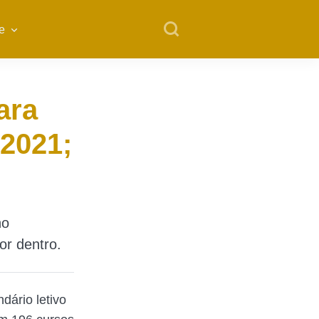
e
ara
 2021;
no
or dentro.
ário letivo