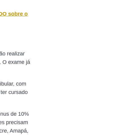
DO sobre o
o realizar
. O exame já
ibular, com
ter cursado
ônus de 10%
les precisam
cre, Amapá,