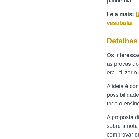
pandemia.
Leia mais:
U
vestibular
Detalhes
Os interessa
as provas do
era utilizad
A ideia é con
possibilidad
todo o ensin
A proposta 
sobre a nota
comprovar q