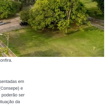
onfira.
esentadas em
 (Consepe) e
m poderão ser
ituação da