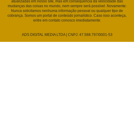
atualizadas em nosso site, mas em consequência da velocidade das
mudanças das coisas no mundo, nem sempre será possível. Novamente:
Nunca solicitamos nenhuma informação pessoal ou qualquer tipo de
cobrança. Somos um portal de conteúdo jornalístico. Caso isso aconteça,
entre em contato conosco imediatamente.
ADS DIGITAL MEDIA LTDA | CNPJ: 47.588.797/0001-53